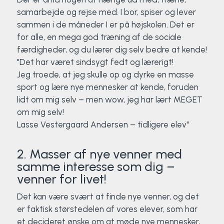
samarbejde og rejse med. I bor, spiser og lever
Surf
sammen i de måneder I er på højskolen. Det er
for alle, en mega god træning af de sociale
SUP
færdigheder, og du lærer dig selv bedre at kende!
"Det har været sindsygt fedt og lærerigt!
Svømning og Livredning
Jeg troede, at jeg skulle op og dyrke en masse
sport og lære nye mennesker at kende, foruden
Tons og teambuilding
lidt om mig selv – men wow, jeg har lært MEGET
om mig selv!
Vandsport
Lasse Vestergaard Andersen – tidligere elev"
Volleyball
2. Masser af nye venner med
samme interesse som dig –
Yoga
venner for livet!
Det kan være svært at finde nye venner, og det
er faktisk størstedelen af vores elever, som har
et decideret ønske om at møde nye mennesker,