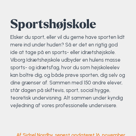
Elevportræt
Fitness
Organisk værksted
Køn, krop og seksualitet
Projektleder
OCR i Spanien
Mille Sigsgaard Christensen
Viborg Elitehold
Sportshøjskole
Brochure
Fodbold
Sportsmassør
Politi-teori
Sportsmassør
Skitur til Norge
Peter Fuglsang
Elsker du sport, eller vil du gerne have sporten lidt
mere ind under huden? Så er det en rigtig god
Priser
Friluftsliv
Strik og Hækling
Ro på
Træner- og lederakademi
Surf i Marokko
Thomas Skovgaard
ide at tage på en sports- eller idrætshøjskole.
Viborg Idrætshøjskole udbyder en hulens masse
Futsal
Udekøkken
Sportspsykologi
Trine Rask-Nielsen
sports- og idrætsfag, hvor du som højskoleelev
kan boltre dig, og både prøve sporten, dig selv og
Golf
Ølbrygning
Træner- og lederakademi
Troels Rasmussen
dine grænser af. Sammen med 150 andre elever,
står dagen på skiftevis, sport, social hygge,
Hiphop
teoretisk undervisning. Alt sammen under kyndig
vejledning af vores professionelle undervisere.
HYROX
Kajak
Af Sidsel Nordby, senest opdateret 16. november