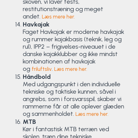
skoven, vi laver tests,
restitutionstræning og meget
andet.
Læs mere her.
Havkajak
Faget Havkajak er moderne havkajak
og rummer kajakbasis (teknik, leg og
rul), IPP2 – frigivelses-niveauet i de
danske kajakklubber og ikke mindst
kombinationen af havkajak
og
.
friluftsliv
Læs mere her.
Håndbold
Med udgangspunkt i den individuelle
tekniske og taktiske kunnen, såvel i
angrebs, som i forsvarsspil, skaber vi
rammerne får at alle oplever glæden
og sammenholdet.
Læs mere her.
MTB
Kør i fantastisk MTB terræn ved
skolen, træn dine tekniske