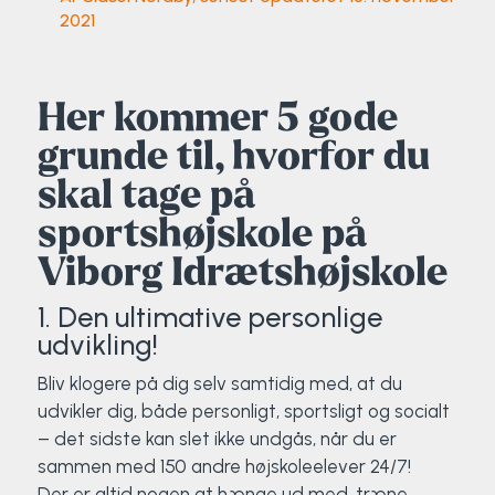
Klatring
2021
Løb
Her kommer 5 gode
OCR
grunde til, hvorfor du
Padel
skal tage på
sportshøjskole på
Pardans
Viborg Idrætshøjskole
Rytmisk gymnastik
1. Den ultimative personlige
udvikling!
Ski & snowboard
Bliv klogere på dig selv samtidig med, at du
udvikler dig, både personligt, sportsligt og socialt
Spring
– det sidste kan slet ikke undgås, når du er
sammen med 150 andre højskoleelever 24/7!
Styrketræning
Der er altid nogen at hænge ud med, træne,