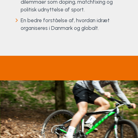
dilemmaer som doping, matchfixing og
politisk udnyttelse af sport.
Surf
En bedre forståelse af, hvordan idræt
SUP
organiseres i Danmark og globalt.
Svømning og Livredning
Tons og teambuilding
Vandsport
Volleyball
Yoga