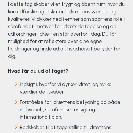
Klatring
I dette fag skaber vi et trygt og åbent rum, hvor du
kan udforske og diskutere idrættens værdier og
Løb
kvaliteter. Vi dykker ned i emner som sportens rolle i
samfundet, motiver for idrætsdeltagelse og de
udfordringer, idrætten står overfor i dag. Du får
OCR
mulighed for at reflektere over dine egne
holdninger og finde ud af, hvad idræt betyder for
Padel
dig.
Pardans
Hvad får du ud af faget?
Rytmisk gymnastik
Indsigt i, hvorfor vi dyrker idræt, og hvilke
værdier det skaber.
Ski & snowboard
Forståelse for idrættens betydning på både
individuelt, samfundsmæssigt og
Spring
internationalt plan.
Styrketræning
Redskaber til at tage stilling til idrættens