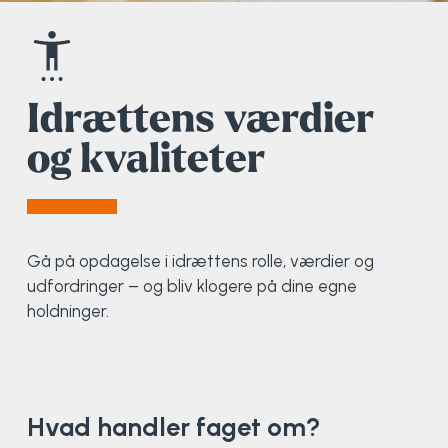
Elevportræt
Fitness
Organisk værksted
Køn, krop og seksualitet
Projektleder
OCR i Spanien
Mille Sigsgaard Christensen
Viborg Elitehold
Brochure
Fodbold
Sportsmassør
Politi-teori
Sportsmassør
Skitur til Norge
Peter Fuglsang
Idrættens værdier
og kvaliteter
Priser
Friluftsliv
Strik og Hækling
Ro på
Træner- og lederakademi
Surf i Marokko
Thomas Skovgaard
Futsal
Udekøkken
Sportspsykologi
Trine Rask-Nielsen
Golf
Ølbrygning
Træner- og lederakademi
Troels Rasmussen
Gå på opdagelse i idrættens rolle, værdier og
udfordringer – og bliv klogere på dine egne
Hiphop
holdninger.
HYROX
Kajak
Hvad handler faget om?