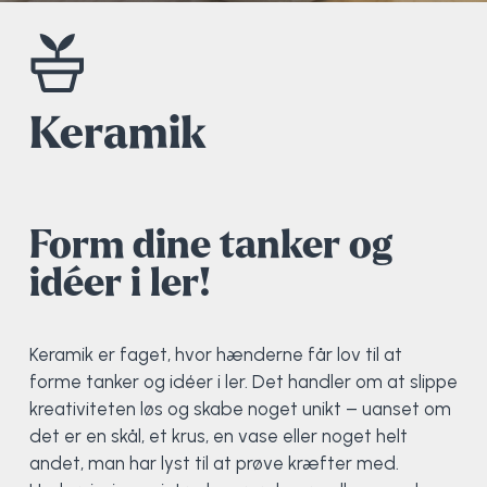
Elevportræt
Fitness
Organisk værksted
Køn, krop og seksualitet
Projektleder
OCR i Spanien
Mille Sigsgaard Christensen
Viborg Elitehold
Brochure
Fodbold
Sportsmassør
Politi-teori
Sportsmassør
Skitur til Norge
Peter Fuglsang
Keramik
Priser
Friluftsliv
Strik og Hækling
Ro på
Træner- og lederakademi
Surf i Marokko
Thomas Skovgaard
Futsal
Udekøkken
Sportspsykologi
Trine Rask-Nielsen
Form dine tanker og
idéer i ler!
Golf
Ølbrygning
Træner- og lederakademi
Troels Rasmussen
Hiphop
Keramik er faget, hvor hænderne får lov til at
forme tanker og idéer i ler. Det handler om at slippe
HYROX
kreativiteten løs og skabe noget unikt – uanset om
det er en skål, et krus, en vase eller noget helt
Kajak
andet, man har lyst til at prøve kræfter med.