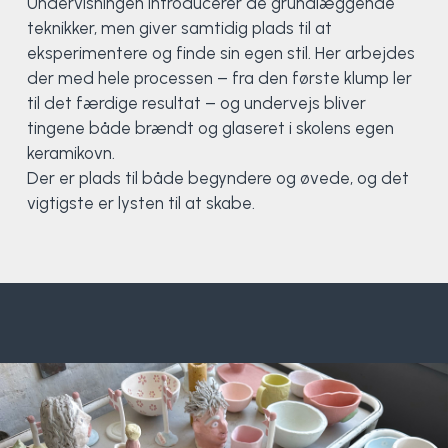
Undervisningen introducerer de grundlæggende
Klatring
teknikker, men giver samtidig plads til at
eksperimentere og finde sin egen stil. Her arbejdes
Løb
der med hele processen – fra den første klump ler
til det færdige resultat – og undervejs bliver
OCR
tingene både brændt og glaseret i skolens egen
keramikovn.
Padel
Der er plads til både begyndere og øvede, og det
vigtigste er lysten til at skabe.
Pardans
Rytmisk gymnastik
Ski & snowboard
Spring
Styrketræning