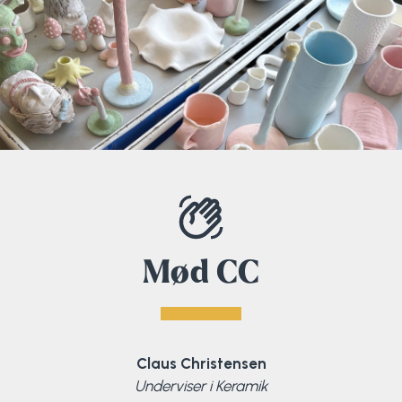
Surf
SUP
Svømning og Livredning
Tons og teambuilding
Vandsport
Volleyball
Mød CC
Yoga
Claus Christensen
Underviser i Keramik