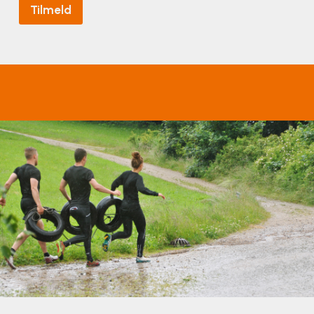
Tilmeld
Surf
SUP
Svømning og Livredning
Tons og teambuilding
Vandsport
Volleyball
Yoga