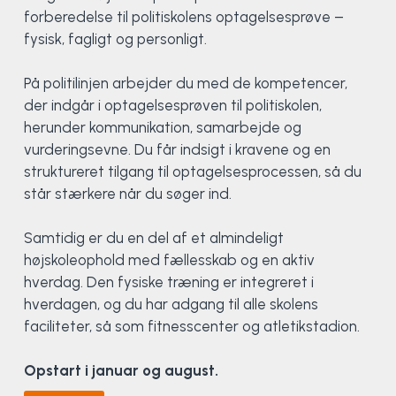
Klatring
forberedelse til politiskolens optagelsesprøve –
fysisk, fagligt og personligt.
Løb
På politilinjen arbejder du med de kompetencer,
OCR
der indgår i optagelsesprøven til politiskolen,
herunder kommunikation, samarbejde og
Padel
vurderingsevne. Du får indsigt i kravene og en
struktureret tilgang til optagelsesprocessen, så du
står stærkere når du søger ind.
Pardans
Samtidig er du en del af et almindeligt
Rytmisk gymnastik
højskoleophold med fællesskab og en aktiv
hverdag. Den fysiske træning er integreret i
Ski & snowboard
hverdagen, og du har adgang til alle skolens
faciliteter, så som fitnesscenter og atletikstadion.
Spring
Opstart i januar og august.
Styrketræning