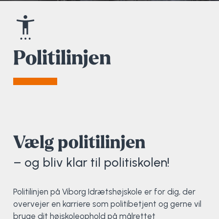
Elevportræt
Fitness
Organisk værksted
Køn, krop og seksualitet
Projektleder
OCR i Spanien
Mille Sigsgaard Christensen
Viborg Elitehold
Brochure
Fodbold
Sportsmassør
Politi-teori
Sportsmassør
Skitur til Norge
Peter Fuglsang
Politilinjen
Priser
Friluftsliv
Strik og Hækling
Ro på
Træner- og lederakademi
Surf i Marokko
Thomas Skovgaard
Futsal
Udekøkken
Sportspsykologi
Trine Rask-Nielsen
Golf
Ølbrygning
Træner- og lederakademi
Troels Rasmussen
Vælg politilinjen
Hiphop
– og bliv klar til politiskolen!
HYROX
Politilinjen på Viborg Idrætshøjskole er for dig, der
Kajak
overvejer en karriere som politibetjent og gerne vil
bruge dit højskoleophold på målrettet