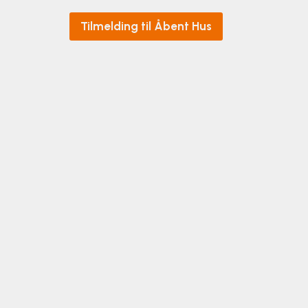
Tilmelding til Åbent Hus
Rundvisning
Til en rundvisning, vil det være en unglærer, de
tidligere elev, der viser rundt.
Rundvisningen foregår i mindre grupper eller 
tager ca. 1 - 1½ time.
Book en rundvisning