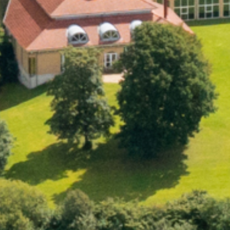
Klatring
Løb
OCR
Padel
Pardans
Rytmisk gymnastik
Ski & snowboard
Spring
Styrketræning