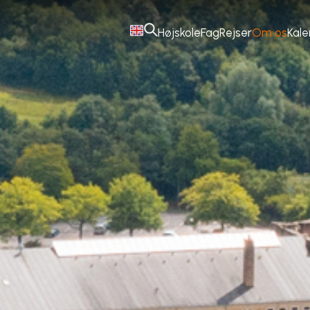
Højskole
Fag
Rejser
Om os
Kal