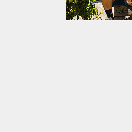
r selv er
alene - det