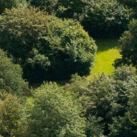
Surf
SUP
Svømning og Livredning
Tons og teambuilding
Vandsport
Volleyball
Yoga