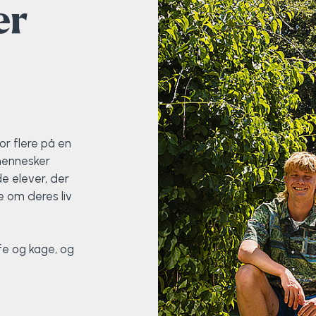
er
or flere på en
mennesker
e elever, der
e om deres liv
ffe og kage, og