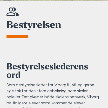
Elevportræt
Fitness
Organisk værksted
Køn, krop og seksualitet
Projektleder
OCR i Spanien
Mille Sigsgaard Christensen
Viborg Elitehold
Bestyrelsen
Brochure
Fodbold
Sportsmassør
Politi-teori
Sportsmassør
Skitur til Norge
Peter Fuglsang
Priser
Friluftsliv
Strik og Hækling
Ro på
Træner- og lederakademi
Surf i Marokko
Thomas Skovgaard
Futsal
Udekøkken
Sportspsykologi
Trine Rask-Nielsen
Golf
Ølbrygning
Træner- og lederakademi
Troels Rasmussen
Bestyrelseslederens
ord
Hiphop
Som bestyrelsesleder for Viborg IH, vil jeg gerne
HYROX
sige tak for den store opbakning, som skolen
oplever. Det glæder både skolens netværk, Viborg
Kajak
by, tidligere elever samt kommende elever.