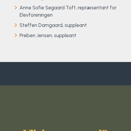
Anne Sofie Søgaard Toft, repræsentant for
Surf
Elevforeningen
SUP
Steffen Damgaard, suppleant
Preben Jensen, suppleant
Svømning og Livredning
Tons og teambuilding
Vandsport
Volleyball
Yoga