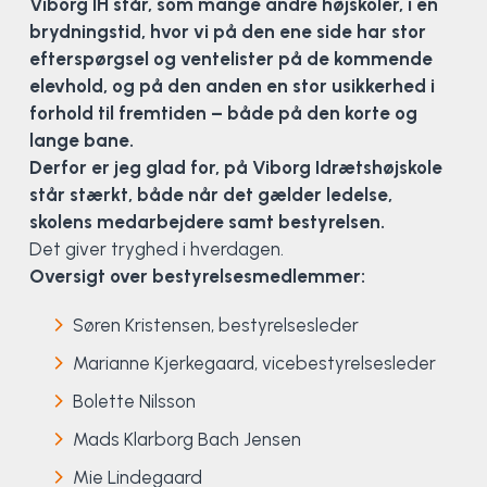
Viborg IH står, som mange andre højskoler, i en
Klatring
brydningstid, hvor vi på den ene side har stor
efterspørgsel og ventelister på de kommende
Løb
elevhold, og på den anden en stor usikkerhed i
forhold til fremtiden – både på den korte og
OCR
lange bane.
Derfor er jeg glad for, på Viborg Idrætshøjskole
Padel
står stærkt, både når det gælder ledelse,
skolens medarbejdere samt bestyrelsen.
Pardans
Det giver tryghed i hverdagen.
Oversigt over bestyrelsesmedlemmer:
Rytmisk gymnastik
Søren Kristensen, bestyrelsesleder
Ski & snowboard
Marianne Kjerkegaard, vicebestyrelsesleder
Bolette Nilsson
Spring
Mads Klarborg Bach Jensen
Styrketræning
Mie Lindegaard