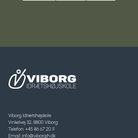
Surf
SUP
Svømning og Livredning
Tons og teambuilding
Vandsport
Volleyball
Yoga
Viborg Idrætshøjskole
Vinkelvej 32, 8800 Viborg
Telefon: +45 86 67 20 11
Email:
info@viborgih.dk