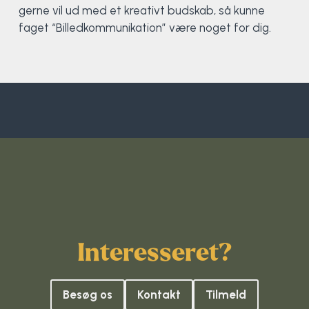
Klatring
gerne vil ud med et kreativt budskab, så kunne
faget “Billedkommunikation” være noget for dig.
Løb
OCR
Padel
Pardans
Rytmisk gymnastik
Ski & snowboard
Interesseret?
Spring
Besøg os
Kontakt
Tilmeld
Styrketræning