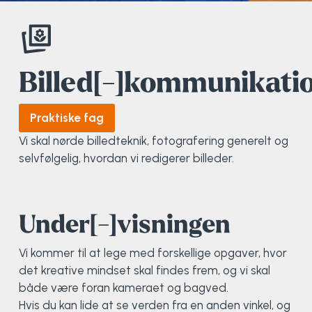
Elevportræt
Fitness
Organisk værksted
Køn, krop og seksualitet
Projektleder
OCR i Spanien
Mille Sigsgaard Christensen
Viborg Elitehold
Brochure
Fodbold
Sportsmassør
Politi-teori
Sportsmassør
Skitur til Norge
Peter Fuglsang
Billed[-]kommunikati
Priser
Friluftsliv
Strik og Hækling
Ro på
Træner- og lederakademi
Surf i Marokko
Thomas Skovgaard
Praktiske fag
Futsal
Udekøkken
Sportspsykologi
Trine Rask-Nielsen
Vi skal nørde billedteknik, fotografering generelt og
selvfølgelig, hvordan vi redigerer billeder.
Golf
Ølbrygning
Træner- og lederakademi
Troels Rasmussen
Hiphop
Under[-]visningen
HYROX
Vi kommer til at lege med forskellige opgaver, hvor
det kreative mindset skal findes frem, og vi skal
Kajak
både være foran kameraet og bagved.
Hvis du kan lide at se verden fra en anden vinkel, og