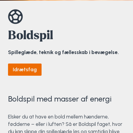
Elevportræt
Fitness
Organisk værksted
Køn, krop og seksualitet
Projektleder
OCR i Spanien
Mille Sigsgaard Christensen
Viborg Elitehold
Brochure
Fodbold
Sportsmassør
Politi-teori
Sportsmassør
Skitur til Norge
Peter Fuglsang
Boldspil
Priser
Friluftsliv
Strik og Hækling
Ro på
Træner- og lederakademi
Surf i Marokko
Thomas Skovgaard
Spilleglæde, teknik og fællesskab i bevægelse.
Futsal
Udekøkken
Sportspsykologi
Trine Rask-Nielsen
Idrætsfag
Golf
Ølbrygning
Træner- og lederakademi
Troels Rasmussen
Hiphop
Boldspil med masser af energi
HYROX
Elsker du at have en bold mellem hænderne,
Kajak
fødderne – eller i luften? Så er Boldspil faget, hvor
du kan slippe din spilleglæde løs og samtidig blive