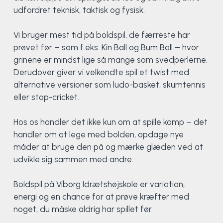
Klatring
udfordret teknisk, taktisk og fysisk.
Løb
Vi bruger mest tid på boldspil, de færreste har
prøvet før – som f.eks. Kin Ball og Bum Ball – hvor
OCR
grinene er mindst lige så mange som svedperlerne.
Derudover giver vi velkendte spil et twist med
Padel
alternative versioner som ludo-basket, skumtennis
eller stop-cricket.
Pardans
Hos os handler det ikke kun om at spille kamp – det
handler om at lege med bolden, opdage nye
Rytmisk gymnastik
måder at bruge den på og mærke glæden ved at
udvikle sig sammen med andre.
Ski & snowboard
Boldspil på Viborg Idrætshøjskole er variation,
Spring
energi og en chance for at prøve kræfter med
noget, du måske aldrig har spillet før.
Styrketræning