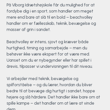
Klatring
På Viborg Idrætshøjskole får du mulighed for at
fordybe dig i en sport, som handler om meget
Løb
mere end bare at slå til en bold – beachvolley
handler om er fællesskab, teknik, bevægelse og
OCR
masser af grin i sandet.
Padel
Beachvolley er intens, sjovt og kræver både
hurtighed, timing og samarbejde – men du
Pardans
behøver ikke være ekspert for at være med.
Uanset om du er nybegynder eller har spillet i
årevis, tilpasser vi undervisningen til dit niveau.
Rytmisk gymnastik
Vi arbejder med teknik, bevægelse og
Ski & snowboard
spilforståelse – og du lærer, hvordan du bliver
bedre til at bevæge dig hurtigt i sandet, hoppe
Spring
højere og slå hårdere. Det handler ikke bare om at
spille kampe – det handler om at lære at vinde
Styrketræning
dem.