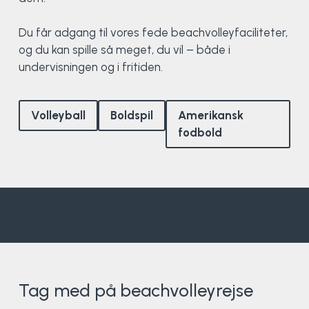
Surf
Du får adgang til vores fede beachvolleyfaciliteter,
og du kan spille så meget, du vil – både i
SUP
undervisningen og i fritiden.
Svømning og Livredning
Volleyball
Boldspil
Amerikansk
Tons og teambuilding
fodbold
Vandsport
Volleyball
Yoga
Tag med på beachvolleyrejse