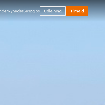
ender
Nyheder
Besøg os
Udlejning
Tilmeld