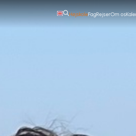
Højskole
Fag
Rejser
Om os
Kal