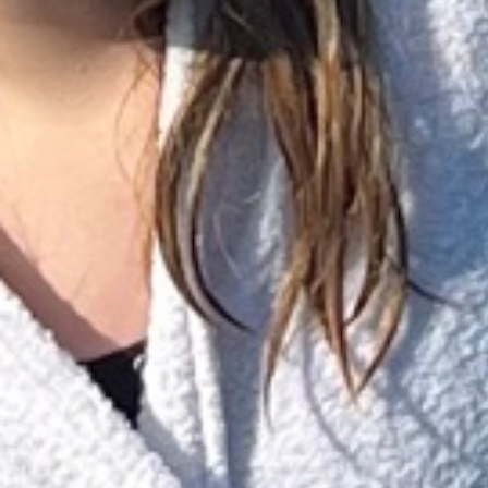
Surf
SUP
Svømning og Livredning
Tons og teambuilding
Vandsport
Volleyball
Yoga