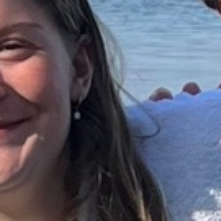
Klatring
Løb
OCR
Padel
Pardans
Rytmisk gymnastik
Ski & snowboard
Spring
Styrketræning