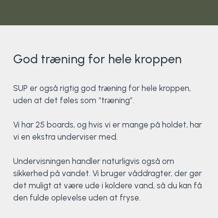
Surf
SUP
God træning for hele kroppen
Svømning og Livredning
SUP er også rigtig god træning for hele kroppen,
Tons og teambuilding
uden at det føles som “træning”.
Vandsport
Vi har 25 boards, og hvis vi er mange på holdet, har
vi en ekstra underviser med.
Volleyball
Undervisningen handler naturligvis også om
Yoga
sikkerhed på vandet. Vi bruger våddragter, der gør
det muligt at være ude i koldere vand, så du kan få
den fulde oplevelse uden at fryse.