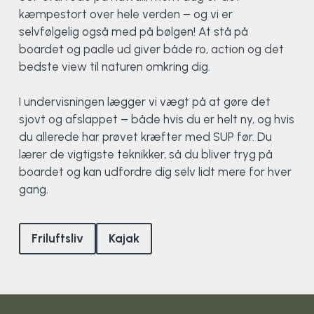
Klatring
kæmpestort over hele verden – og vi er
selvfølgelig også med på bølgen! At stå på
Løb
boardet og padle ud giver både ro, action og det
bedste view til naturen omkring dig.
OCR
I undervisningen lægger vi vægt på at gøre det
Padel
sjovt og afslappet – både hvis du er helt ny, og hvis
du allerede har prøvet kræfter med SUP før. Du
Pardans
lærer de vigtigste teknikker, så du bliver tryg på
boardet og kan udfordre dig selv lidt mere for hver
gang.
Rytmisk gymnastik
Ski & snowboard
Friluftsliv
Kajak
Spring
Styrketræning