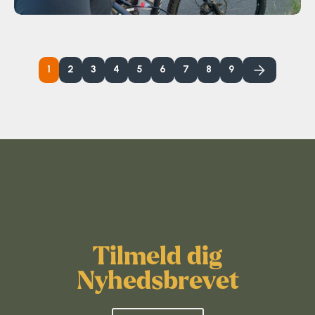
1
2
3
4
5
6
7
8
9
Tilmeld dig
Nyhedsbrevet