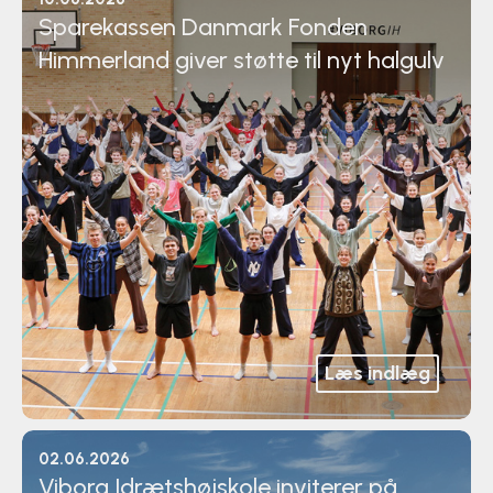
Sparekassen Danmark Fonden
Himmerland giver støtte til nyt halgulv
Læs indlæg
02.06.2026
Viborg Idrætshøjskole inviterer på