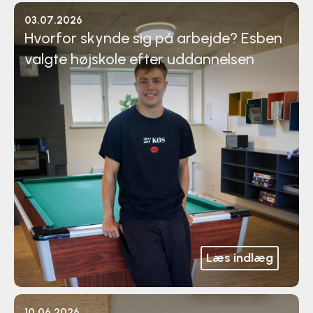
03.07.2026
Surf
Hvorfor skynde sig på arbejde? Esben
valgte højskole efter uddannelsen
SUP
Svømning og Livredning
Tons og teambuilding
Vandsport
Volleyball
Yoga
Læs indlæg
10.06.2026