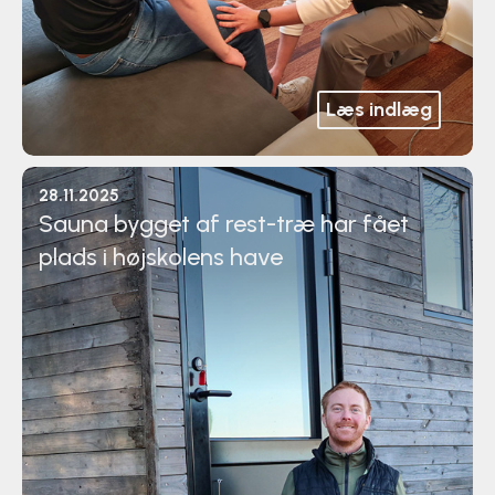
Læs indlæg
28.11.2025
Sauna bygget af rest-træ har fået
plads i højskolens have