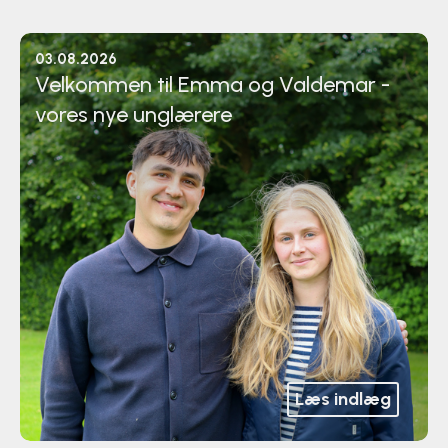
Klatring
03.08.2026
Løb
Velkommen til Emma og Valdemar -
vores nye unglærere
OCR
Padel
Pardans
Rytmisk gymnastik
Ski & snowboard
Spring
Læs indlæg
Styrketræning