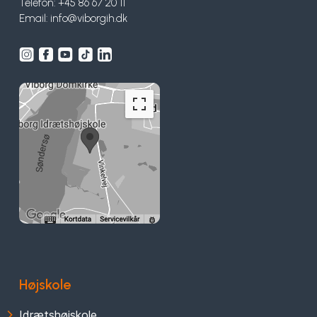
Telefon: +45 86 67 20 11
Email:
info@viborgih.dk
Højskole
Idrætshøjskole