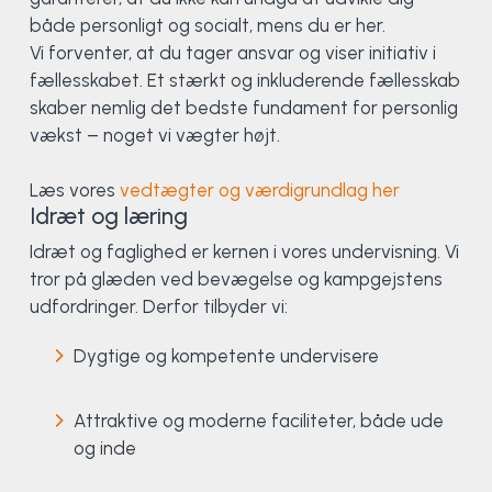
Klatring
både personligt og socialt, mens du er her.
Vi forventer, at du tager ansvar og viser initiativ i
Løb
fællesskabet. Et stærkt og inkluderende fællesskab
skaber nemlig det bedste fundament for personlig
OCR
vækst – noget vi vægter højt.
Padel
Læs vores
vedtægter og værdigrundlag her
Idræt og læring
Pardans
Idræt og faglighed er kernen i vores undervisning. Vi
tror på glæden ved bevægelse og kampgejstens
Rytmisk gymnastik
udfordringer. Derfor tilbyder vi:
Ski & snowboard
Dygtige og kompetente undervisere
Spring
Attraktive og moderne faciliteter, både ude
og inde
Styrketræning