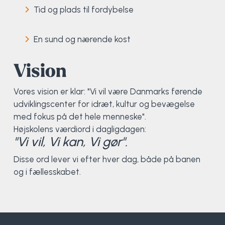
Tid og plads til fordybelse
Surf
En sund og nærende kost
SUP
Vision
Svømning og Livredning
Vores vision er klar: "Vi vil være Danmarks førende
Tons og teambuilding
udviklingscenter for idræt, kultur og bevægelse
med fokus på det hele menneske".
Vandsport
Højskolens værdiord i dagligdagen:
"Vi vil, Vi kan, Vi gør".
Volleyball
Disse ord lever vi efter hver dag, både på banen
og i fællesskabet.
Yoga