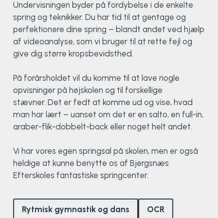
Undervisningen byder på fordybelse i de enkelte
Klatring
spring og teknikker. Du har tid til at gentage og
perfektionere dine spring – blandt andet ved hjælp
Løb
af videoanalyse, som vi bruger til at rette fejl og
give dig større kropsbevidsthed.
OCR
På forårsholdet vil du komme til at lave nogle
Padel
opvisninger på højskolen og til forskellige
stævner. Det er fedt at komme ud og vise, hvad
Pardans
man har lært – uanset om det er en salto, en full-in,
araber-flik-dobbelt-back eller noget helt andet.
Rytmisk gymnastik
Vi har vores egen springsal på skolen, men er også
Ski & snowboard
heldige at kunne benytte os af Bjergsnæs
Efterskoles fantastiske springcenter.
Spring
Styrketræning
Rytmisk gymnastik og dans
OCR