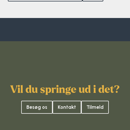
Surf
SUP
Svømning og Livredning
Tons og teambuilding
Vandsport
Volleyball
Vil du springe ud i det?
Yoga
Besøg os
Kontakt
Tilmeld