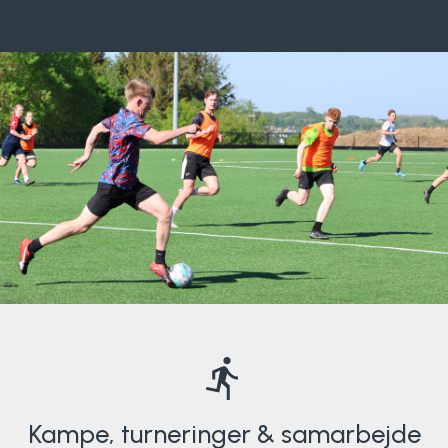
Surf
SUP
Svømning og Livredning
Tons og teambuilding
Vandsport
Volleyball
Yoga
Kampe, turneringer & samarbejde