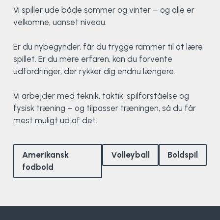
Klatring
Vi spiller ude både sommer og vinter – og alle er
velkomne, uanset niveau.
Løb
Er du nybegynder, får du trygge rammer til at lære
OCR
spillet. Er du mere erfaren, kan du forvente
udfordringer, der rykker dig endnu længere.
Padel
Vi arbejder med teknik, taktik, spilforståelse og
Pardans
fysisk træning – og tilpasser træningen, så du får
mest muligt ud af det.
Rytmisk gymnastik
Amerikansk
Volleyball
Boldspil
Ski & snowboard
fodbold
Spring
Styrketræning