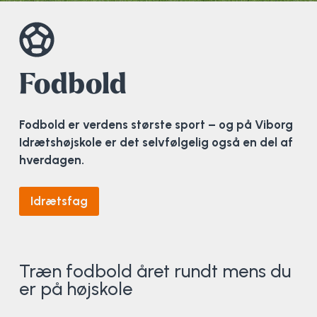
Elevportræt
Fitness
Organisk værksted
Køn, krop og seksualitet
Projektleder
OCR i Spanien
Mille Sigsgaard Christensen
Viborg Elitehold
Brochure
Fodbold
Sportsmassør
Politi-teori
Sportsmassør
Skitur til Norge
Peter Fuglsang
Fodbold
Priser
Friluftsliv
Strik og Hækling
Ro på
Træner- og lederakademi
Surf i Marokko
Thomas Skovgaard
Fodbold er verdens største sport – og på Viborg
Futsal
Udekøkken
Sportspsykologi
Trine Rask-Nielsen
Idrætshøjskole er det selvfølgelig også en del af
hverdagen.
Golf
Ølbrygning
Træner- og lederakademi
Troels Rasmussen
Idrætsfag
Hiphop
HYROX
Træn fodbold året rundt mens du
er på højskole
Kajak