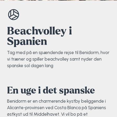
Elevportræt
Fitness
Organisk værksted
Køn, krop og seksualitet
Projektleder
OCR i Spanien
Mille Sigsgaard Christensen
Viborg Elitehold
Brochure
Fodbold
Sportsmassør
Politi-teori
Sportsmassør
Skitur til Norge
Peter Fuglsang
Beachvolley i
Spanien
Priser
Friluftsliv
Strik og Hækling
Ro på
Træner- og lederakademi
Surf i Marokko
Thomas Skovgaard
Futsal
Udekøkken
Sportspsykologi
Trine Rask-Nielsen
Tag med på en spændende rejse til Benidorm, hvor
vi træner og spiller beachvolley samt nyder den
spanske sol dagen lang
Golf
Ølbrygning
Træner- og lederakademi
Troels Rasmussen
Hiphop
En uge i det spanske
HYROX
Benidorm er en charmerende kystby beliggende i
Kajak
Alicante-provinsen ved Costa Blanca på Spaniens
østkyst ud til Middelhavet. Vi vil bo på et