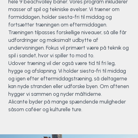
hele 9 beachvolley baner. Vores program inkluderer
masser af spil og tekniske øvelser. Vi træner om
Surf
formiddagen, holder siesta-fri til middag og
fortsætter træningen om eftermiddagen.
SUP
Træningen tilpasses forskellige niveauer, så alle får
udfordringer og maksimalt udbytte af
Svømning og Livredning
undervisningen. Fokus vil primært være på teknik og
spil i sandet, hvor vi spiller to mod to.
Tons og teambuilding
Udover træning vil der også være tid til fri leg,
hygge og afslapning. Vi holder siesta-fri til middag
Vandsport
og igen efter eftermiddagstræning, så deltagerne
kan nyde stranden eller udforske byen. Om aftenen
Volleyball
hygger vi sammen og nyder måltiderne.
Alicante byder på mange spændende muligheder
Yoga
såsom caféer og kulturelle ture.