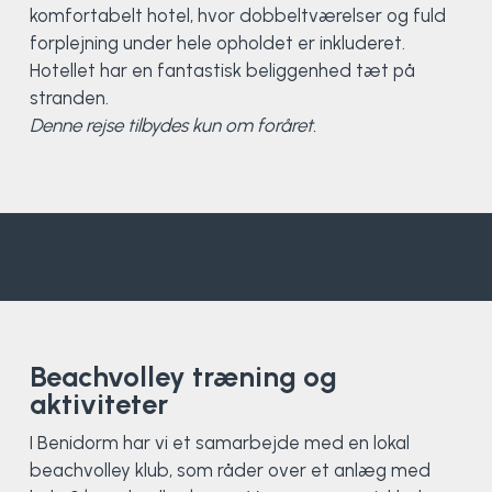
Klatring
komfortabelt hotel, hvor dobbeltværelser og fuld
forplejning under hele opholdet er inkluderet.
Løb
Hotellet har en fantastisk beliggenhed tæt på
stranden.
Denne rejse tilbydes kun om foråret.
OCR
Padel
Pardans
Rytmisk gymnastik
Ski & snowboard
Beachvolley træning og
aktiviteter
Spring
I Benidorm har vi et samarbejde med en lokal
Styrketræning
beachvolley klub, som råder over et anlæg med