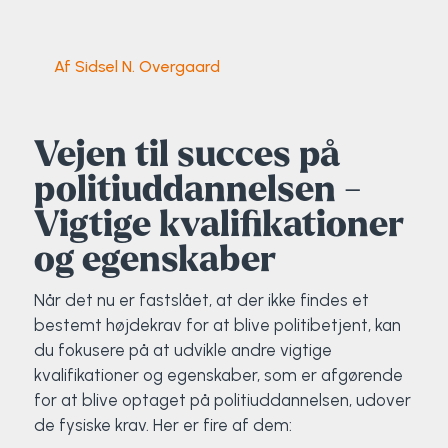
Klatring
Løb
Af Sidsel N. Overgaard
OCR
Vejen til succes på
Padel
politiuddannelsen -
Vigtige kvalifikationer
Pardans
og egenskaber
Rytmisk gymnastik
Når det nu er fastslået, at der ikke findes et
Ski & snowboard
bestemt højdekrav for at blive politibetjent, kan
du fokusere på at udvikle andre vigtige
kvalifikationer og egenskaber, som er afgørende
Spring
for at blive optaget på politiuddannelsen, udover
de fysiske krav. Her er fire af dem:
Styrketræning