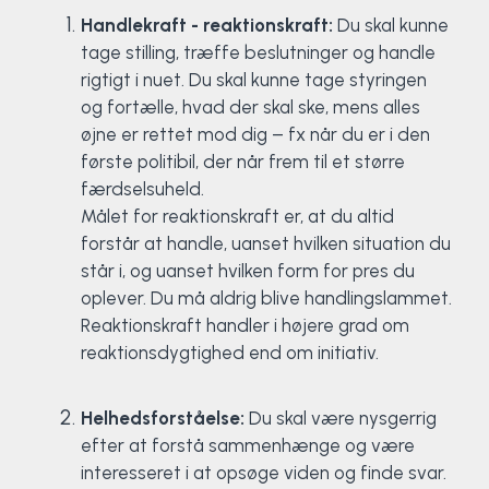
Handlekraft - reaktionskraft:
Du skal kunne
Surf
tage stilling, træffe beslutninger og handle
rigtigt i nuet. Du skal kunne tage styringen
SUP
og fortælle, hvad der skal ske, mens alles
øjne er rettet mod dig – fx når du er i den
Svømning og Livredning
første politibil, der når frem til et større
færdselsuheld.
Tons og teambuilding
Målet for reaktionskraft er, at du altid
forstår at handle, uanset hvilken situation du
Vandsport
står i, og uanset hvilken form for pres du
oplever. Du må aldrig blive handlingslammet.
Volleyball
Reaktionskraft handler i højere grad om
reaktionsdygtighed end om initiativ.
Yoga
Helhedsforståelse:
Du skal være nysgerrig
efter at forstå sammenhænge og være
interesseret i at opsøge viden og finde svar.