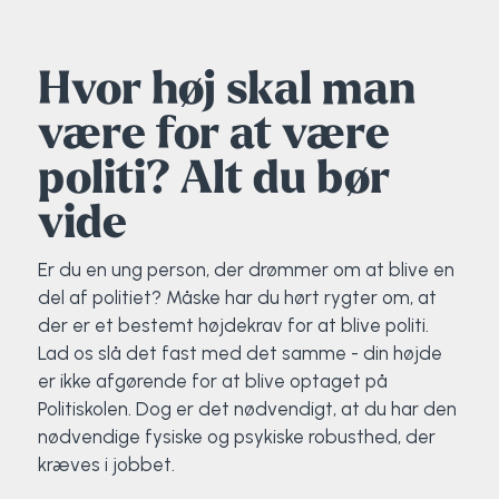
Elevportræt
Fitness
Organisk værksted
Køn, krop og seksualitet
Projektleder
OCR i Spanien
Mille Sigsgaard Christensen
Viborg Elitehold
Hvor høj skal man
Brochure
Fodbold
Sportsmassør
Politi-teori
Sportsmassør
Skitur til Norge
Peter Fuglsang
være for at være
Priser
Friluftsliv
Strik og Hækling
Ro på
Træner- og lederakademi
Surf i Marokko
Thomas Skovgaard
politi? Alt du bør
vide
Futsal
Udekøkken
Sportspsykologi
Trine Rask-Nielsen
Er du en ung person, der drømmer om at blive en
Golf
Ølbrygning
Træner- og lederakademi
Troels Rasmussen
del af politiet? Måske har du hørt rygter om, at
der er et bestemt højdekrav for at blive politi.
Hiphop
Lad os slå det fast med det samme - din højde
er ikke afgørende for at blive optaget på
HYROX
Politiskolen. Dog er det nødvendigt, at du har den
nødvendige fysiske og psykiske robusthed, der
Kajak
kræves i jobbet.