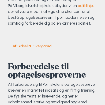
Klatring
På Viborg Idrætshøjskole udbyder vi en
politilinje,
der vil være med til at øge dine chancer for at
Løb
bestå optagelsesprøven til politiuddannelsen og
samtidig forberede dig på en karriere i politiet.
OCR
Padel
Af Sidsel N. Overgaard
Pardans
Rytmisk gymnastik
Forberedelse til
optagelsesprøverne
Ski & snowboard
At forberede sig til Politiskolens optagelsesprøve
Spring
kræver en målrettet indsats og en flittig træning.
De fysiske tests er krævende, og her er
Styrketræning
udholdenhed, styrke og smidighed nøgleord.