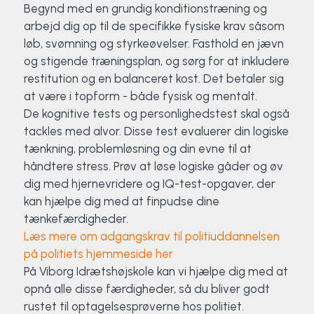
Begynd med en grundig konditionstræning og
Surf
arbejd dig op til de specifikke fysiske krav såsom
løb, svømning og styrkeøvelser. Fasthold en jævn
SUP
og stigende træningsplan, og sørg for at inkludere
restitution og en balanceret kost. Det betaler sig
Svømning og Livredning
at være i topform - både fysisk og mentalt.
De kognitive tests og personlighedstest skal også
tackles med alvor. Disse test evaluerer din logiske
Tons og teambuilding
tænkning, problemløsning og din evne til at
håndtere stress. Prøv at løse logiske gåder og øv
Vandsport
dig med hjernevridere og IQ-test-opgaver, der
kan hjælpe dig med at finpudse dine
Volleyball
tænkefærdigheder.
Læs mere om adgangskrav til politiuddannelsen
Yoga
på politiets hjemmeside her
På Viborg Idrætshøjskole kan vi hjælpe dig med at
opnå alle disse færdigheder, så du bliver godt
rustet til optagelsesprøverne hos politiet.