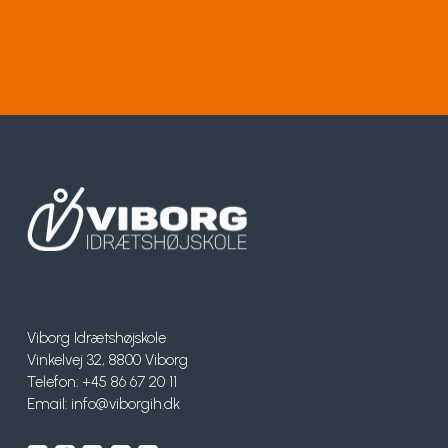
Viborg Idrætshøjskole
Vinkelvej 32, 8800 Viborg
Telefon: +45 86 67 20 11
Email:
info@viborgih.dk