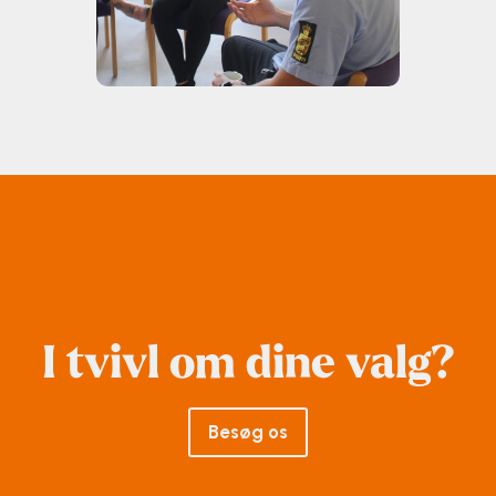
I tvivl om dine valg?
Besøg os