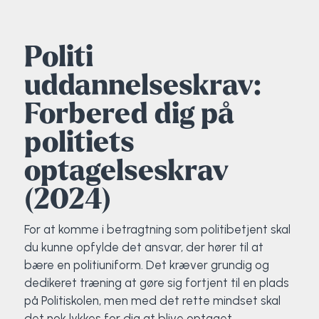
Elevportræt
Fitness
Organisk værksted
Køn, krop og seksualitet
Projektleder
OCR i Spanien
Mille Sigsgaard Christensen
Viborg Elitehold
Politi
Brochure
Fodbold
Sportsmassør
Politi-teori
Sportsmassør
Skitur til Norge
Peter Fuglsang
uddannelseskrav:
Priser
Friluftsliv
Strik og Hækling
Ro på
Træner- og lederakademi
Surf i Marokko
Thomas Skovgaard
Forbered dig på
politiets
Futsal
Udekøkken
Sportspsykologi
Trine Rask-Nielsen
optagelseskrav
Golf
Ølbrygning
Træner- og lederakademi
Troels Rasmussen
(2024)
Hiphop
For at komme i betragtning som politibetjent skal
du kunne opfylde det ansvar, der hører til at
HYROX
bære en politiuniform. Det kræver grundig og
dedikeret træning at gøre sig fortjent til en plads
Kajak
på Politiskolen, men med det rette mindset skal
det nok lykkes for dig at blive optaget.