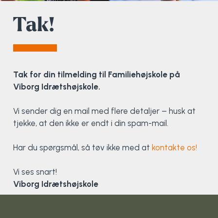
Tak!
Elevportræt
Fitness
Organisk værksted
Køn, krop og seksualitet
Projektleder
OCR i Spanien
Mille Sigsgaard Christensen
Viborg Elitehold
Brochure
Fodbold
Sportsmassør
Politi-teori
Sportsmassør
Skitur til Norge
Peter Fuglsang
Priser
Friluftsliv
Strik og Hækling
Ro på
Træner- og lederakademi
Surf i Marokko
Thomas Skovgaard
Tak for din tilmelding til Familiehøjskole på
V
iborg Idrætshøjskole.
Futsal
Udekøkken
Sportspsykologi
Trine Rask-Nielsen
Vi sender dig en mail med flere detaljer – husk at
Golf
Ølbrygning
Træner- og lederakademi
Troels Rasmussen
tjekke, at den ikke er endt i din spam-mail.
Har du spørgsmål, så tøv ikke med at
kontakte os!
Hiphop
Vi ses snart!
HYROX
Viborg Idrætshøjskole
Kajak