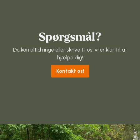
Klatring
Løb
Spørgsmål?
OCR
Du kan altid ringe eller skrive til os, vi er klar til, at
Padel
hjælpe dig!
Pardans
Kontakt os!
Rytmisk gymnastik
Ski & snowboard
Spring
Styrketræning