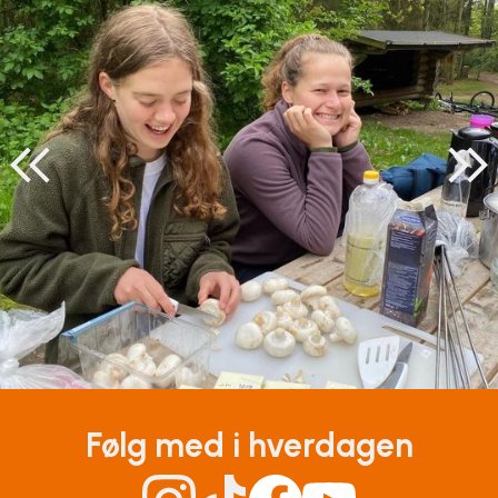
Surf
SUP
Svømning og Livredning
Tons og teambuilding
Vandsport
Volleyball
Yoga
Følg med i hverdagen