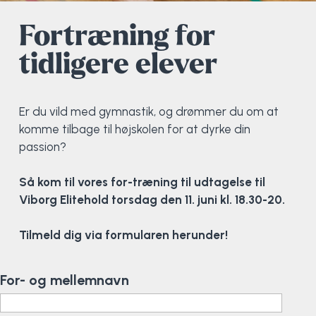
Fortræning for
Elevportræt
Fitness
Organisk værksted
Køn, krop og seksualitet
Projektleder
OCR i Spanien
Mille Sigsgaard Christensen
Viborg Elitehold
tidligere elever
Brochure
Fodbold
Sportsmassør
Politi-teori
Sportsmassør
Skitur til Norge
Peter Fuglsang
Priser
Friluftsliv
Strik og Hækling
Ro på
Træner- og lederakademi
Surf i Marokko
Thomas Skovgaard
Er du vild med gymnastik, og drømmer du om at
komme tilbage til højskolen for at dyrke din
Futsal
Udekøkken
Sportspsykologi
Trine Rask-Nielsen
passion?
Golf
Ølbrygning
Træner- og lederakademi
Troels Rasmussen
Så kom til vores for-træning til udtagelse til
Viborg Elitehold torsdag den 11. juni kl. 18.30-20.
Hiphop
Tilmeld dig via formularen herunder!
HYROX
For- og mellemnavn
Kajak