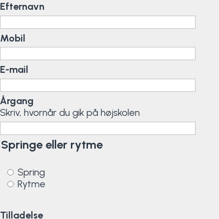
Efternavn
Klatring
Løb
Mobil
OCR
E-mail
Padel
Årgang
Pardans
Skriv, hvornår du gik på højskolen
Rytmisk gymnastik
Springe eller rytme
Ski & snowboard
Spring
Rytme
Spring
Styrketræning
Tilladelse