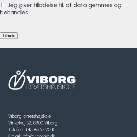
Jeg giver tilladelse til, at data gemmes og
Surf
behandles
SUP
Svømning og Livredning
Tons og teambuilding
Vandsport
Volleyball
Yoga
Viborg Idrætshøjskole
Vinkelvej 32, 8800 Viborg
Telefon: +45 86 67 20 11
Email:
info@viborgih.dk