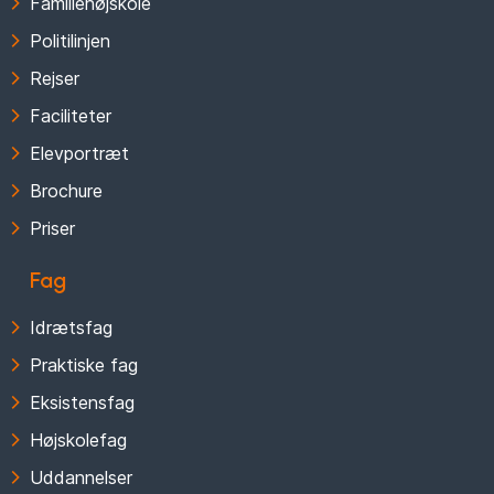
Familiehøjskole
Politilinjen
Rejser
Faciliteter
Elevportræt
Brochure
Priser
Fag
Idrætsfag
Praktiske fag
Eksistensfag
Højskolefag
Uddannelser