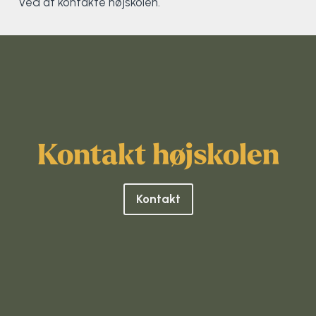
ved at kontakte højskolen.
Klatring
Løb
OCR
Padel
Kontakt højskolen
Pardans
Rytmisk gymnastik
Kontakt
Ski & snowboard
Spring
Styrketræning