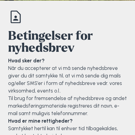
Elevportræt
Fitness
Organisk værksted
Køn, krop og seksualitet
Projektleder
OCR i Spanien
Mille Sigsgaard Christensen
Viborg Elitehold
Brochure
Fodbold
Sportsmassør
Politi-teori
Sportsmassør
Skitur til Norge
Peter Fuglsang
Betingelser for
nyhedsbrev
Priser
Friluftsliv
Strik og Hækling
Ro på
Træner- og lederakademi
Surf i Marokko
Thomas Skovgaard
Futsal
Udekøkken
Sportspsykologi
Trine Rask-Nielsen
Hvad sker der?
Når du accepterer at vi må sende nyhedsbreve
giver du dit samtykke til, at vi må sende dig mails
Golf
Ølbrygning
Træner- og lederakademi
Troels Rasmussen
og/eller SMS’er i form af nyhedsbreve vedr. vores
virksomhed, events o.l..
Hiphop
Til brug for fremsendelse af nyhedsbreve og andet
markedsføringsmateriale registreres dit navn, e-
HYROX
mail samt muligvis telefonnummer.
Hvad er mine rettigheder?
Kajak
Samtykket hertil kan til enhver tid tilbagekaldes,