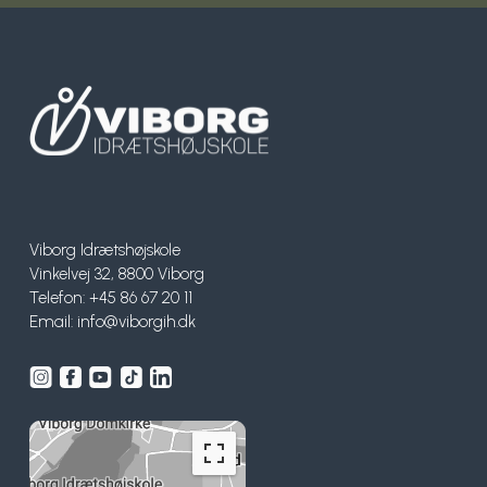
Surf
SUP
Svømning og Livredning
Tons og teambuilding
Viborg Idrætshøjskole
Vandsport
Vinkelvej 32, 8800 Viborg
Telefon: +45 86 67 20 11
Volleyball
Email:
info@viborgih.dk
Yoga