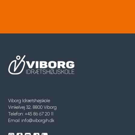
Viborg Idrætshøjskole
Vinkelvej 32, 8800 Viborg
Telefon: +45 86 67 20 11
Email:
info@viborgih.dk