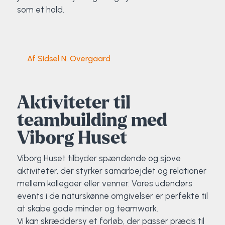
Klatring
som et hold.
Løb
OCR
Af Sidsel N. Overgaard
Padel
Aktiviteter til
Pardans
teambuilding med
Viborg Huset
Rytmisk gymnastik
Viborg Huset tilbyder spændende og sjove
Ski & snowboard
aktiviteter, der styrker samarbejdet og relationer
mellem kollegaer eller venner. Vores udendørs
Spring
events i de naturskønne omgivelser er perfekte til
at skabe gode minder og teamwork.
Styrketræning
Vi kan skræddersy et forløb, der passer præcis til