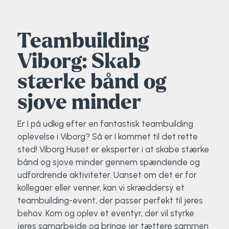
Elevportræt
Fitness
Organisk værksted
Køn, krop og seksualitet
Projektleder
OCR i Spanien
Mille Sigsgaard Christensen
Viborg Elitehold
Teambuilding
Brochure
Fodbold
Sportsmassør
Politi-teori
Sportsmassør
Skitur til Norge
Peter Fuglsang
Viborg: Skab
Priser
Friluftsliv
Strik og Hækling
Ro på
Træner- og lederakademi
Surf i Marokko
Thomas Skovgaard
stærke bånd og
sjove minder
Futsal
Udekøkken
Sportspsykologi
Trine Rask-Nielsen
Er I på udkig efter en fantastisk teambuilding
Golf
Ølbrygning
Træner- og lederakademi
Troels Rasmussen
oplevelse i Viborg? Så er I kommet til det rette
sted! Viborg Huset er eksperter i at skabe stærke
Hiphop
bånd og sjove minder gennem spændende og
udfordrende aktiviteter. Uanset om det er for
HYROX
kollegaer eller venner, kan vi skræddersy et
teambuilding-event, der passer perfekt til jeres
Kajak
behov. Kom og oplev et eventyr, der vil styrke
jeres samarbejde og bringe jer tættere sammen