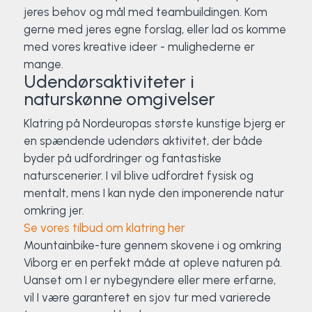
jeres behov og mål med teambuildingen. Kom
Surf
gerne med jeres egne forslag, eller lad os komme
med vores kreative ideer - mulighederne er
SUP
mange.
Udendørsaktiviteter i
Svømning og Livredning
naturskønne omgivelser
Klatring på Nordeuropas største kunstige bjerg er
Tons og teambuilding
en spændende udendørs aktivitet, der både
byder på udfordringer og fantastiske
Vandsport
naturscenerier. I vil blive udfordret fysisk og
mentalt, mens I kan nyde den imponerende natur
Volleyball
omkring jer.
Se vores tilbud om klatring her
Yoga
Mountainbike-ture gennem skovene i og omkring
Viborg er en perfekt måde at opleve naturen på.
Uanset om I er nybegyndere eller mere erfarne,
vil I være garanteret en sjov tur med varierede