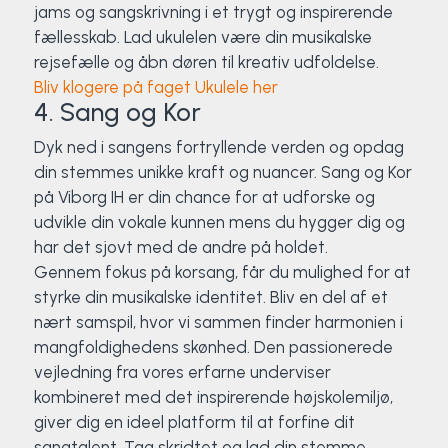
jams og sangskrivning i et trygt og inspirerende
fællesskab. Lad ukulelen være din musikalske
rejsefælle og åbn døren til kreativ udfoldelse.
Bliv klogere på faget Ukulele her
4. Sang og Kor
Dyk ned i sangens fortryllende verden og opdag
din stemmes unikke kraft og nuancer. Sang og Kor
på Viborg IH er din chance for at udforske og
udvikle din vokale kunnen mens du hygger dig og
har det sjovt med de andre på holdet.
Gennem fokus på korsang, får du mulighed for at
styrke din musikalske identitet. Bliv en del af et
nært samspil, hvor vi sammen finder harmonien i
mangfoldighedens skønhed. Den passionerede
vejledning fra vores erfarne underviser
kombineret med det inspirerende højskolemiljø,
giver dig en ideel platform til at forfine dit
sangtalent. Tag skridtet og lad din stemme