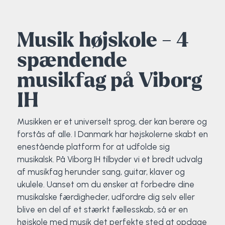
Elevportræt
Fitness
Organisk værksted
Køn, krop og seksualitet
Projektleder
OCR i Spanien
Mille Sigsgaard Christensen
Viborg Elitehold
Musik højskole - 4
Brochure
Fodbold
Sportsmassør
Politi-teori
Sportsmassør
Skitur til Norge
Peter Fuglsang
spændende
Priser
Friluftsliv
Strik og Hækling
Ro på
Træner- og lederakademi
Surf i Marokko
Thomas Skovgaard
musikfag på Viborg
IH
Futsal
Udekøkken
Sportspsykologi
Trine Rask-Nielsen
Musikken er et universelt sprog, der kan berøre og
Golf
Ølbrygning
Træner- og lederakademi
Troels Rasmussen
forstås af alle. I Danmark har højskolerne skabt en
enestående platform for at udfolde sig
Hiphop
musikalsk. På Viborg IH tilbyder vi et bredt udvalg
af musikfag herunder sang, guitar, klaver og
HYROX
ukulele. Uanset om du ønsker at forbedre dine
musikalske færdigheder, udfordre dig selv eller
Kajak
blive en del af et stærkt fællesskab, så er en
højskole med musik det perfekte sted at opdage