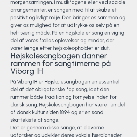
morgensamlingen, i musikfagene eller ved sociale
Surf
arrangementer, er sangen med til at skabe et
positivt og livligt miljø. Den bringer os sammen og
giver os mulighed for at udtrykke os selv på en
SUP
helt særlig måde. På en højskole er sang en vigtig
del af vores fælles oplevelser og minder, der
Svømning og Livredning
varer længe efter højskoleopholdet er slut.
Højskolesangbogen danner
Tons og teambuilding
rammen for sangtimerne på
Viborg IH
Vandsport
På Viborg IH er Højskolesangbogen en essentiel
Volleyball
del af det obligatoriske fag sang, idet den
rummer både tradition og fornyelse inden for
dansk sang. Højskolesangbogen har været en del
Yoga
af dansk kultur siden 1894 og er en sand
skattekiste af sange.
Det er gennem disse sange, at eleverne
udforsker og udvikler deres vokale færdigheder,