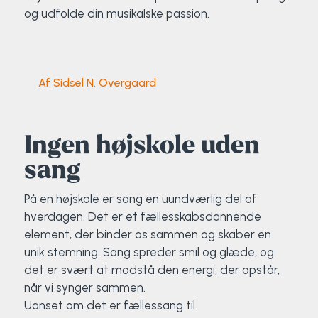
Klatring
og udfolde din musikalske passion.
Løb
OCR
Af Sidsel N. Overgaard
Padel
Ingen højskole uden
Pardans
sang
Rytmisk gymnastik
På en højskole er sang en uundværlig del af
hverdagen. Det er et fællesskabsdannende
Ski & snowboard
element, der binder os sammen og skaber en
unik stemning. Sang spreder smil og glæde, og
Spring
det er svært at modstå den energi, der opstår,
når vi synger sammen.
Styrketræning
Uanset om det er fællessang til