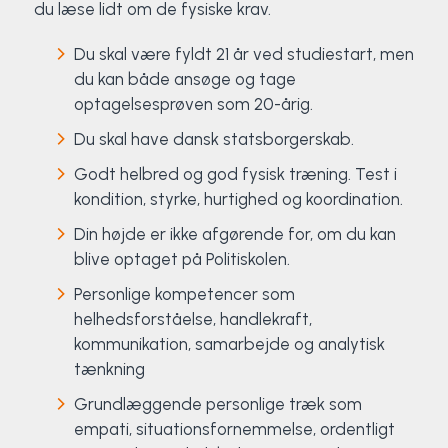
du læse lidt om de fysiske krav.
Surf
Du skal være fyldt 21 år ved studiestart, men
du kan både ansøge og tage
SUP
optagelsesprøven som 20-årig.
Svømning og Livredning
Du skal have dansk statsborgerskab.
Godt helbred og god fysisk træning. Test i
Tons og teambuilding
kondition, styrke, hurtighed og koordination.
Din højde er ikke afgørende for, om du kan
Vandsport
blive optaget på Politiskolen.
Volleyball
Personlige kompetencer som
helhedsforståelse, handlekraft,
Yoga
kommunikation, samarbejde og analytisk
tænkning
Grundlæggende personlige træk som
empati, situationsfornemmelse, ordentligt