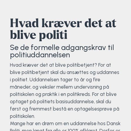
Elevportræt
Fitness
Organisk værksted
Køn, krop og seksualitet
Projektleder
OCR i Spanien
Mille Sigsgaard Christensen
Viborg Elitehold
Hvad kræver det at
Brochure
Fodbold
Sportsmassør
Politi-teori
Sportsmassør
Skitur til Norge
Peter Fuglsang
blive politi
Priser
Friluftsliv
Strik og Hækling
Ro på
Træner- og lederakademi
Surf i Marokko
Thomas Skovgaard
Se de formelle adgangskrav til
politiuddannelsen
Futsal
Udekøkken
Sportspsykologi
Trine Rask-Nielsen
Hvad kræver det at blive politibetjent? For at
blive politibetjent skal du ansættes og uddannes
Golf
Ølbrygning
Træner- og lederakademi
Troels Rasmussen
i politiet. Uddannelsen tager to år og fire
måneder, og veksler mellem undervisning på
Hiphop
politiskolen og praktik i en politikreds. For at blive
optaget på politiets basisuddannelse, skal du
HYROX
først og fremmest bestå en optagelsesprøve på
politiskolen.
Kajak
Mange har en drøm om en uddannelse hos Dansk
Politi, men langt fra alle er 100% afklaret. Derfor er