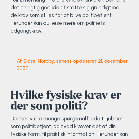
Klatring
det en rigtig god ide at sætte sig grundigt ind i
de krav som stilles for at blive politibetjent.
Løb
Herunder kan du læse mere om politiets
adgangskrav.
OCR
Padel
Af Sidsel Nordby, senest opdateret 21. december
2020
Pardans
Rytmisk gymnastik
Hvilke fysiske krav er
Ski & snowboard
der som politi?
Spring
Der kan være mange spørgsmål både til jobbet
som politibetjent, og hvad kræver det af din
Styrketræning
fysiske form, til praktisk information. Herunder kan