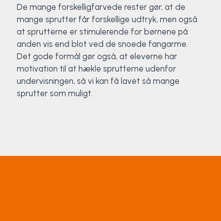
De mange forskelligfarvede rester gør, at de
Surf
mange sprutter får forskellige udtryk, men også
at sprutterne er stimulerende for børnene på
SUP
anden vis end blot ved de snoede fangarme.
Det gode formål gør også, at eleverne har
Svømning og Livredning
motivation til at hækle sprutterne udenfor
undervisningen, så vi kan få lavet så mange
Tons og teambuilding
sprutter som muligt.
Vandsport
Volleyball
Yoga