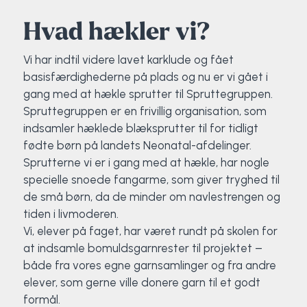
Klatring
Hvad hækler vi?
Løb
Vi har indtil videre lavet karklude og fået
basisfærdighederne på plads og nu er vi gået i
OCR
gang med at hækle sprutter til Spruttegruppen.
Spruttegruppen er en frivillig organisation, som
Padel
indsamler hæklede blæksprutter til for tidligt
fødte børn på landets Neonatal-afdelinger.
Pardans
Sprutterne vi er i gang med at hækle, har nogle
specielle snoede fangarme, som giver tryghed til
Rytmisk gymnastik
de små børn, da de minder om navlestrengen og
tiden i livmoderen.
Ski & snowboard
Vi, elever på faget, har været rundt på skolen for
at indsamle bomuldsgarnrester til projektet –
Spring
både fra vores egne garnsamlinger og fra andre
elever, som gerne ville donere garn til et godt
Styrketræning
formål.