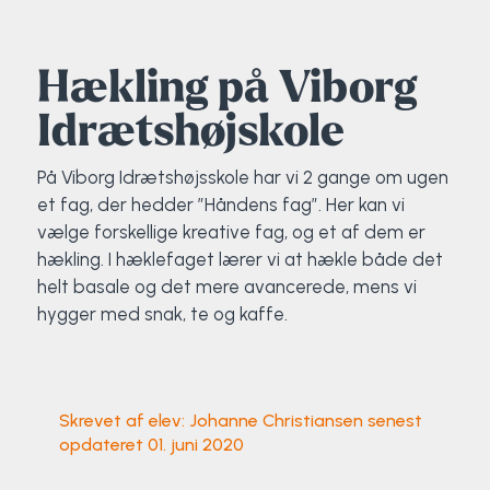
Elevportræt
Fitness
Organisk værksted
Køn, krop og seksualitet
Projektleder
OCR i Spanien
Mille Sigsgaard Christensen
Viborg Elitehold
Hækling på Viborg
Brochure
Fodbold
Sportsmassør
Politi-teori
Sportsmassør
Skitur til Norge
Peter Fuglsang
Idrætshøjskole
Priser
Friluftsliv
Strik og Hækling
Ro på
Træner- og lederakademi
Surf i Marokko
Thomas Skovgaard
På Viborg Idrætshøjsskole har vi 2 gange om ugen
et fag, der hedder ”Håndens fag”. Her kan vi
Futsal
Udekøkken
Sportspsykologi
Trine Rask-Nielsen
vælge forskellige kreative fag, og et af dem er
hækling. I hæklefaget lærer vi at hækle både det
Golf
Ølbrygning
Træner- og lederakademi
Troels Rasmussen
helt basale og det mere avancerede, mens vi
hygger med snak, te og kaffe.
Hiphop
HYROX
Skrevet af elev: Johanne Christiansen senest
opdateret 01. juni 2020
Kajak