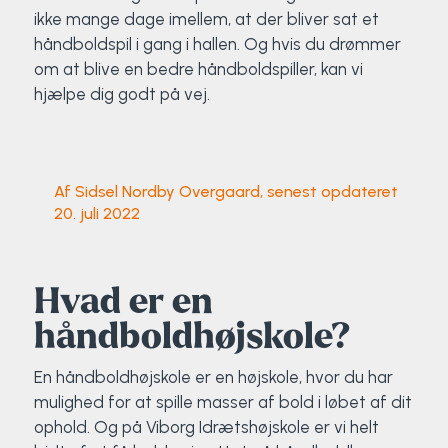
ikke mange dage imellem, at der bliver sat et
Elevportræt
Fitness
Organisk værksted
Køn, krop og seksualitet
Projektleder
OCR i Spanien
Mille Sigsgaard Christensen
Viborg Elitehold
håndboldspil i gang i hallen. Og hvis du drømmer
om at blive en bedre håndboldspiller, kan vi
hjælpe dig godt på vej.
Brochure
Fodbold
Sportsmassør
Politi-teori
Sportsmassør
Skitur til Norge
Peter Fuglsang
Priser
Friluftsliv
Strik og Hækling
Ro på
Træner- og lederakademi
Surf i Marokko
Thomas Skovgaard
Af Sidsel Nordby Overgaard, senest opdateret
Futsal
Udekøkken
Sportspsykologi
Trine Rask-Nielsen
20. juli 2022
Golf
Ølbrygning
Træner- og lederakademi
Troels Rasmussen
Hvad er en
Hiphop
håndboldhøjskole?
HYROX
En håndboldhøjskole er en højskole, hvor du har
mulighed for at spille masser af bold i løbet af dit
Kajak
ophold. Og på Viborg Idrætshøjskole er vi helt