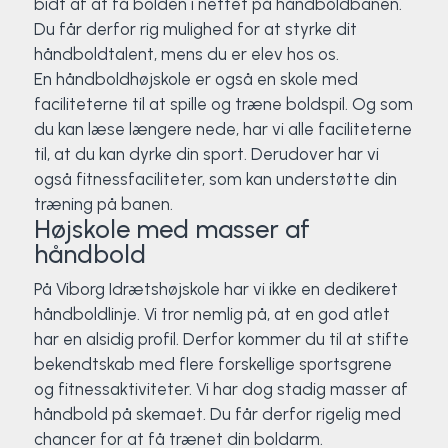
bidt af at få bolden i nettet på håndboldbanen.
Klatring
Du får derfor rig mulighed for at styrke dit
håndboldtalent, mens du er elev hos os.
Løb
En håndboldhøjskole er også en skole med
faciliteterne til at spille og træne boldspil. Og som
OCR
du kan læse længere nede, har vi alle faciliteterne
til, at du kan dyrke din sport. Derudover har vi
Padel
også fitnessfaciliteter, som kan understøtte din
træning på banen.
Pardans
Højskole med masser af
håndbold
Rytmisk gymnastik
På Viborg Idrætshøjskole har vi ikke en dedikeret
håndboldlinje. Vi tror nemlig på, at en god atlet
Ski & snowboard
har en alsidig profil. Derfor kommer du til at stifte
bekendtskab med flere forskellige sportsgrene
Spring
og fitnessaktiviteter. Vi har dog stadig masser af
håndbold på skemaet. Du får derfor rigelig med
Styrketræning
chancer for at få trænet din boldarm.