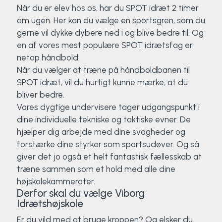
Når du er elev hos os, har du SPOT idræt 2 timer
Surf
om ugen. Her kan du vælge en sportsgren, som du
gerne vil dykke dybere ned i og blive bedre til. Og
SUP
en af vores mest populære SPOT idrætsfag er
netop håndbold.
Svømning og Livredning
Når du vælger at træne på håndboldbanen til
SPOT idræt, vil du hurtigt kunne mærke, at du
Tons og teambuilding
bliver bedre.
Vores dygtige undervisere tager udgangspunkt i
Vandsport
dine individuelle tekniske og taktiske evner. De
hjælper dig arbejde med dine svagheder og
forstærke dine styrker som sportsudøver. Og så
Volleyball
giver det jo også et helt fantastisk fællesskab at
træne sammen som et hold med alle dine
Yoga
højskolekammerater.
Derfor skal du vælge Viborg
Idrætshøjskole
Er du vild med at bruge kroppen? Og elsker du