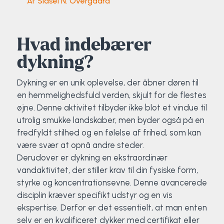
Af Sidsel N. Overgaard
Klatring
Løb
Hvad indebærer
OCR
dykning?
Dykning er en unik oplevelse, der åbner døren til
Padel
en hemmelighedsfuld verden, skjult for de flestes
øjne. Denne aktivitet tilbyder ikke blot et vindue til
Pardans
utrolig smukke landskaber, men byder også på en
fredfyldt stilhed og en følelse af frihed, som kan
Rytmisk gymnastik
være svær at opnå andre steder.
Derudover er dykning en ekstraordinær
Ski & snowboard
vandaktivitet, der stiller krav til din fysiske form,
styrke og koncentrationsevne. Denne avancerede
Spring
disciplin kræver specifikt udstyr og en vis
ekspertise. Derfor er det essentielt, at man enten
Styrketræning
selv er en kvalificeret dykker med certifikat eller