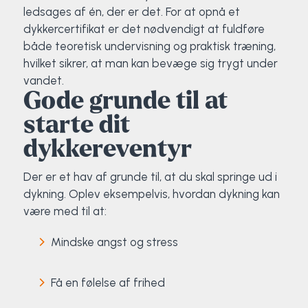
ledsages af én, der er det. For at opnå et
Surf
dykkercertifikat er det nødvendigt at fuldføre
både teoretisk undervisning og praktisk træning,
SUP
hvilket sikrer, at man kan bevæge sig trygt under
vandet.
Svømning og Livredning
Gode grunde til at
starte dit
Tons og teambuilding
dykkereventyr
Vandsport
Der er et hav af grunde til, at du skal springe ud i
dykning. Oplev eksempelvis, hvordan dykning kan
Volleyball
være med til at:
Yoga
Mindske angst og stress
Få en følelse af frihed