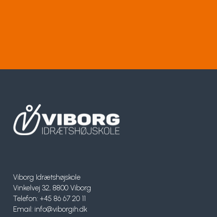
Viborg Idrætshøjskole
Vinkelvej 32, 8800 Viborg
Telefon: +45 86 67 20 11
Email:
info@viborgih.dk