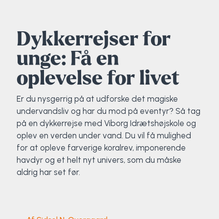
Elevportræt
Fitness
Organisk værksted
Køn, krop og seksualitet
Projektleder
OCR i Spanien
Mille Sigsgaard Christensen
Viborg Elitehold
Dykkerrejser for
Brochure
Fodbold
Sportsmassør
Politi-teori
Sportsmassør
Skitur til Norge
Peter Fuglsang
unge: Få en
Priser
Friluftsliv
Strik og Hækling
Ro på
Træner- og lederakademi
Surf i Marokko
Thomas Skovgaard
oplevelse for livet
Futsal
Udekøkken
Sportspsykologi
Trine Rask-Nielsen
Er du nysgerrig på at udforske det magiske
undervandsliv og har du mod på eventyr? Så tag
Golf
Ølbrygning
Træner- og lederakademi
Troels Rasmussen
på en dykkerrejse med Viborg Idrætshøjskole og
oplev en verden under vand. Du vil få mulighed
for at opleve farverige koralrev, imponerende
Hiphop
havdyr og et helt nyt univers, som du måske
aldrig har set før.
HYROX
Kajak