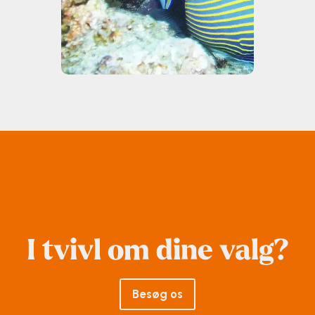
I tvivl om dine valg?
Besøg os