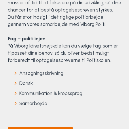
masser af tid til at fokusere på din udvikling, så dine
chancer for at bestå optagelsesprøven styrkes.
Elevportræt
Fitness
Organisk værksted
Køn, krop og seksualitet
Projektleder
OCR i Spanien
Mille Sigsgaard Christensen
Viborg Elitehold
Du får stor indsigt i det rigtige politiarbejde
gennem vores samarbejde med Viborg Politi.
Brochure
Fodbold
Sportsmassør
Politi-teori
Sportsmassør
Skitur til Norge
Peter Fuglsang
Fag – politilinjen
Priser
Friluftsliv
Strik og Hækling
Ro på
Træner- og lederakademi
Surf i Marokko
Thomas Skovgaard
På Viborg Idrætshøjskole kan du vælge fag, som er
tilpasset dine behov, så du bliver bedst muligt
Futsal
Udekøkken
Sportspsykologi
Trine Rask-Nielsen
forberedt til optagelsesprøverne til Politiskolen.
Golf
Ølbrygning
Træner- og lederakademi
Troels Rasmussen
Ansøgningsskrivning
Dansk
Hiphop
Kommunikation & kropssprog
HYROX
Samarbejde
Kajak