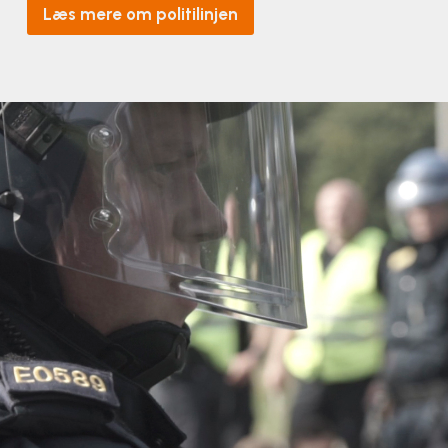
Klatring
Læs mere om politilinjen
Løb
OCR
Padel
Pardans
Rytmisk gymnastik
Ski & snowboard
Spring
Styrketræning