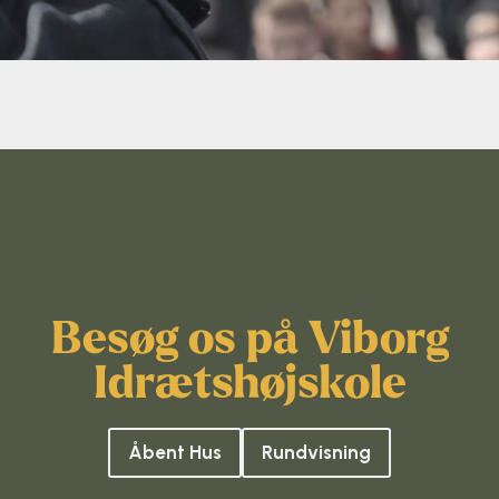
Surf
SUP
Svømning og Livredning
Tons og teambuilding
Vandsport
Volleyball
Besøg os på Viborg
Idrætshøjskole
Yoga
Åbent Hus
Rundvisning