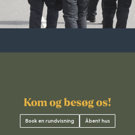
Surf
SUP
Svømning og Livredning
Tons og teambuilding
Vandsport
Volleyball
Kom og besøg os!
Yoga
Book en rundvisning
Åbent hus