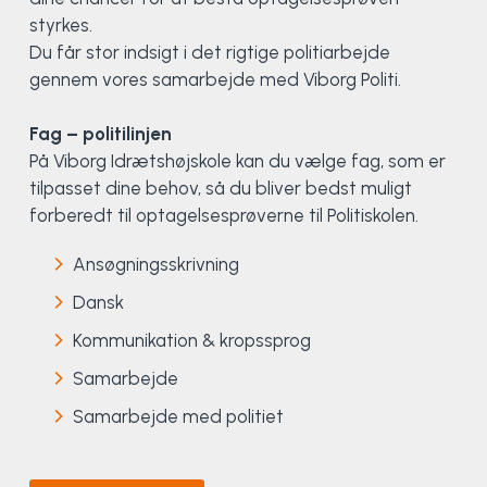
styrkes.
Elevportræt
Fitness
Organisk værksted
Køn, krop og seksualitet
Projektleder
OCR i Spanien
Mille Sigsgaard Christensen
Viborg Elitehold
Du får stor indsigt i det rigtige politiarbejde
gennem vores samarbejde med Viborg Politi.
Brochure
Fodbold
Sportsmassør
Politi-teori
Sportsmassør
Skitur til Norge
Peter Fuglsang
Fag – politilinjen
Priser
Friluftsliv
Strik og Hækling
Ro på
Træner- og lederakademi
Surf i Marokko
Thomas Skovgaard
På Viborg Idrætshøjskole kan du vælge fag, som er
tilpasset dine behov, så du bliver bedst muligt
forberedt til optagelsesprøverne til Politiskolen.
Futsal
Udekøkken
Sportspsykologi
Trine Rask-Nielsen
Ansøgningsskrivning
Golf
Ølbrygning
Træner- og lederakademi
Troels Rasmussen
Dansk
Hiphop
Kommunikation & kropssprog
Samarbejde
HYROX
Samarbejde med politiet
Kajak