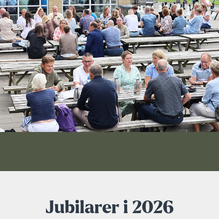
Klatring
Løb
OCR
Padel
Pardans
Rytmisk gymnastik
Ski & snowboard
Spring
Jubilarer i 2026
Styrketræning