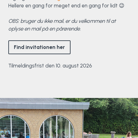
Hellere en gang for meget end en gang for lidt 😉
Elevportræt
Fitness
Organisk værksted
Køn, krop og seksualitet
Projektleder
OCR i Spanien
Mille Sigsgaard Christensen
Viborg Elitehold
OBS: bruger du ikke mail, er du velkommen til at
oplyse en mail på en pårørende.
Brochure
Fodbold
Sportsmassør
Politi-teori
Sportsmassør
Skitur til Norge
Peter Fuglsang
Priser
Friluftsliv
Strik og Hækling
Ro på
Træner- og lederakademi
Surf i Marokko
Thomas Skovgaard
Find invitationen her
Futsal
Udekøkken
Sportspsykologi
Trine Rask-Nielsen
Tilmeldingsfrist den 10. august 2026
Golf
Ølbrygning
Træner- og lederakademi
Troels Rasmussen
Hiphop
HYROX
Kajak