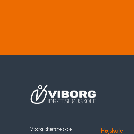
Viborg Idrætshøjskole
Højskole