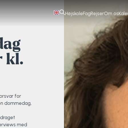
Højskole
Fag
Rejser
Om os
Kal
dag
 kl.
orsvar for
den dommedag,
edraget
terviews med