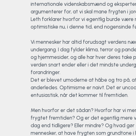
internationale videnskabsmænd og eksperter,
argumenterer for, at vi skal mane frygten i jor
Elevportræt
Fitness
Organisk værksted
Køn, krop og seksualitet
Projektleder
OCR i Spanien
Mille Sigsgaard Christensen
Viborg Elitehold
Leth forklarer hvorfor vi egentlig burde være
optimistiske nu, i denne tid, end nogensinde fø
Brochure
Fodbold
Sportsmassør
Politi-teori
Sportsmassør
Skitur til Norge
Peter Fuglsang
Vi mennesker har altid forudsagt verdens næ
Priser
Friluftsliv
Strik og Hækling
Ro på
Træner- og lederakademi
Surf i Marokko
Thomas Skovgaard
undergang. I dag fylder klima, terror og pande
og hjemmesider, og alle har hver deres take 
Futsal
Udekøkken
Sportspsykologi
Trine Rask-Nielsen
verden snart ender eller i det mindste underg
forandringer.
Golf
Ølbrygning
Træner- og lederakademi
Troels Rasmussen
Det er blevet umoderne at håbe og tro på, a
anderledes. Optimisme er naivt. Det er uncoo
Hiphop
entusiastisk, når det kommer til fremtiden.
HYROX
Men hvorfor er det sådan? Hvorfor har vi men
frygtet fremtiden? Og er det egentlig mere 
Kajak
dag end tidligere? Eller mindre? Og hvad gø
mennesker, at have frygten som grundtone i 