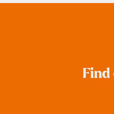
Surf
SUP
Svømning og Livredning
Tons og teambuilding
Vandsport
Find
Volleyball
Yoga