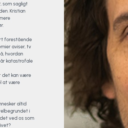
 som sagligt
den. Kristian
 mere
r.
rt forestående
mier aviser, tv
på, hvordan
år katastrofale
t det kan være
l at være
nesker altid
velbegrundet i
r det ved os som
livet?