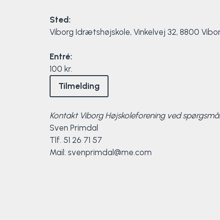
Klatring
Sted:
Løb
Viborg Idrætshøjskole, Vinkelvej 32, 8800 Vibo
Entré:
OCR
100 kr.
Padel
Tilmelding
Pardans
Kontakt Viborg Højskoleforening ved spørgsmål
Sven Primdal
Rytmisk gymnastik
Tlf. 51 26 71 57
Mail: svenprimdal@me.com
Ski & snowboard
Spring
Styrketræning