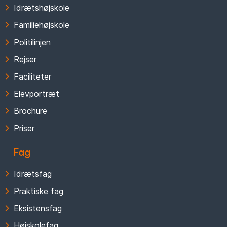
Idrætshøjskole
Familiehøjskole
Politilinjen
Rejser
Faciliteter
Elevportræt
Brochure
Priser
Fag
Idrætsfag
Praktiske fag
Eksistensfag
Højskolefag