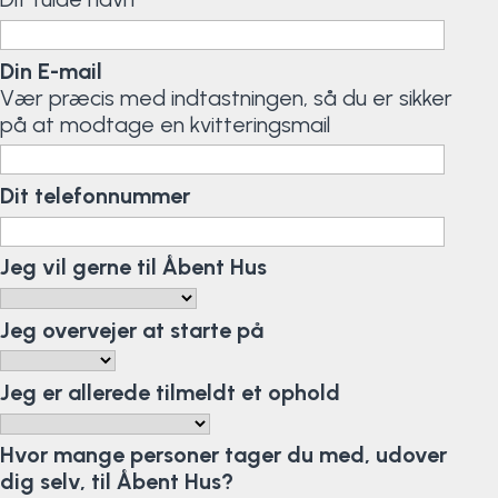
Surf
Din E-mail
SUP
Vær præcis med indtastningen, så du er sikker
på at modtage en kvitteringsmail
Svømning og Livredning
Dit telefonnummer
Tons og teambuilding
Jeg vil gerne til Åbent Hus
Vandsport
Volleyball
Jeg overvejer at starte på
Yoga
Jeg er allerede tilmeldt et ophold
Hvor mange personer tager du med, udover
dig selv, til Åbent Hus?