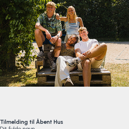
Klatring
Løb
OCR
Padel
Pardans
Rytmisk gymnastik
Ski & snowboard
Spring
Tilmelding til Åbent Hus
Styrketræning
Dit fulde navn