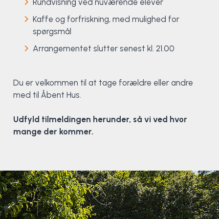
Rundvisning ved nuværende elever
Kaffe og forfriskning, med mulighed for
Elevportræt
Fitness
Organisk værksted
Køn, krop og seksualitet
Projektleder
OCR i Spanien
Mille Sigsgaard Christensen
Viborg Elitehold
spørgsmål
Brochure
Fodbold
Sportsmassør
Politi-teori
Sportsmassør
Skitur til Norge
Peter Fuglsang
Arrangementet slutter senest kl. 21.00
Priser
Friluftsliv
Strik og Hækling
Ro på
Træner- og lederakademi
Surf i Marokko
Thomas Skovgaard
Du er velkommen til at tage forældre eller andre
med til Åbent Hus.
Futsal
Udekøkken
Sportspsykologi
Trine Rask-Nielsen
Udfyld tilmeldingen herunder, så vi ved hvor
Golf
Ølbrygning
Træner- og lederakademi
Troels Rasmussen
mange der kommer.
Hiphop
HYROX
Kajak