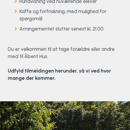
Rundvisning ved nuværende elever
Kaffe og forfriskning, med mulighed for
Elevportræt
Fitness
Organisk værksted
Køn, krop og seksualitet
Projektleder
OCR i Spanien
Mille Sigsgaard Christensen
Viborg Elitehold
spørgsmål
Brochure
Fodbold
Sportsmassør
Politi-teori
Sportsmassør
Skitur til Norge
Peter Fuglsang
Arrangementet slutter senest kl. 21.00
Priser
Friluftsliv
Strik og Hækling
Ro på
Træner- og lederakademi
Surf i Marokko
Thomas Skovgaard
Du er velkommen til at tage forældre eller andre
med til Åbent Hus.
Futsal
Udekøkken
Sportspsykologi
Trine Rask-Nielsen
Udfyld tilmeldingen herunder, så vi ved hvor
Golf
Ølbrygning
Træner- og lederakademi
Troels Rasmussen
mange der kommer.
Hiphop
HYROX
Kajak