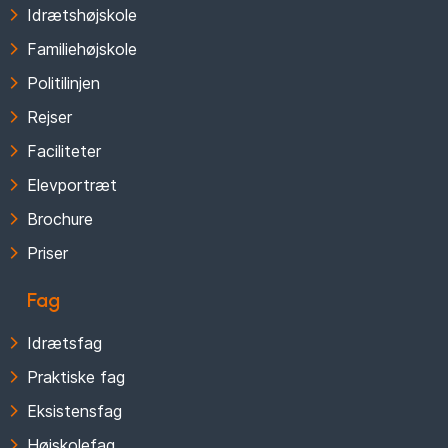
Idrætshøjskole
Familiehøjskole
Politilinjen
Rejser
Faciliteter
Elevportræt
Brochure
Priser
Fag
Idrætsfag
Praktiske fag
Eksistensfag
Højskolefag