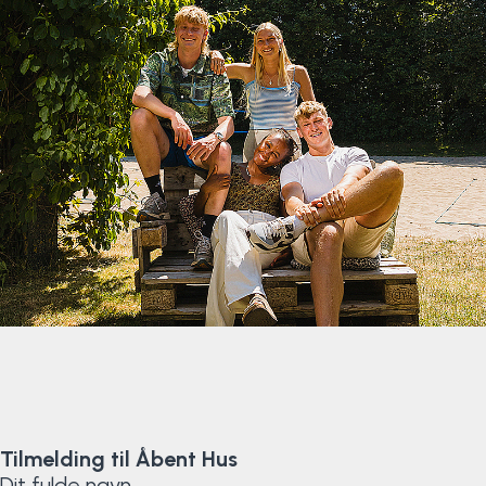
Klatring
Løb
OCR
Padel
Pardans
Rytmisk gymnastik
Ski & snowboard
Spring
Tilmelding til Åbent Hus
Styrketræning
Dit fulde navn