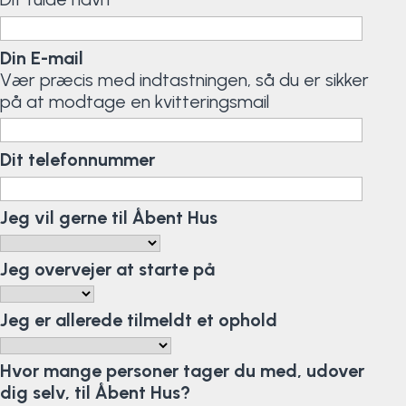
Surf
Din E-mail
SUP
Vær præcis med indtastningen, så du er sikker
på at modtage en kvitteringsmail
Svømning og Livredning
Dit telefonnummer
Tons og teambuilding
Jeg vil gerne til Åbent Hus
Vandsport
Volleyball
Jeg overvejer at starte på
Yoga
Jeg er allerede tilmeldt et ophold
Hvor mange personer tager du med, udover
dig selv, til Åbent Hus?