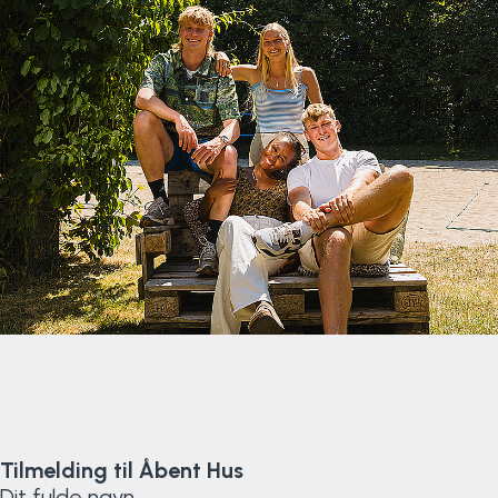
Klatring
Løb
OCR
Padel
Pardans
Rytmisk gymnastik
Ski & snowboard
Spring
Tilmelding til Åbent Hus
Styrketræning
Dit fulde navn