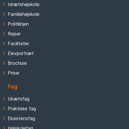
Idrætshøjskole
Familiehøjskole
Politilinjen
Rejser
Faciliteter
Elevportræt
Brochure
Priser
Fag
Idrætsfag
Praktiske fag
Eksistensfag
Højskolefag