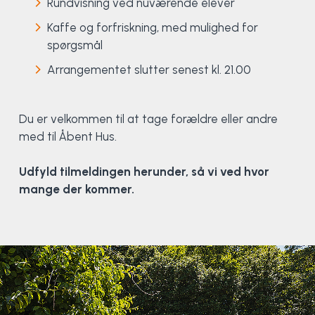
Rundvisning ved nuværende elever
Kaffe og forfriskning, med mulighed for
Elevportræt
Fitness
Organisk værksted
Køn, krop og seksualitet
Projektleder
OCR i Spanien
Mille Sigsgaard Christensen
Viborg Elitehold
spørgsmål
Brochure
Fodbold
Sportsmassør
Politi-teori
Sportsmassør
Skitur til Norge
Peter Fuglsang
Arrangementet slutter senest kl. 21.00
Priser
Friluftsliv
Strik og Hækling
Ro på
Træner- og lederakademi
Surf i Marokko
Thomas Skovgaard
Du er velkommen til at tage forældre eller andre
med til Åbent Hus.
Futsal
Udekøkken
Sportspsykologi
Trine Rask-Nielsen
Udfyld tilmeldingen herunder, så vi ved hvor
Golf
Ølbrygning
Træner- og lederakademi
Troels Rasmussen
mange der kommer.
Hiphop
HYROX
Kajak