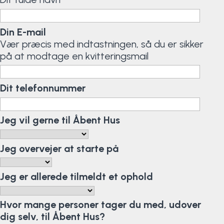
Surf
Din E-mail
SUP
Vær præcis med indtastningen, så du er sikker
på at modtage en kvitteringsmail
Svømning og Livredning
Dit telefonnummer
Tons og teambuilding
Jeg vil gerne til Åbent Hus
Vandsport
Volleyball
Jeg overvejer at starte på
Yoga
Jeg er allerede tilmeldt et ophold
Hvor mange personer tager du med, udover
dig selv, til Åbent Hus?