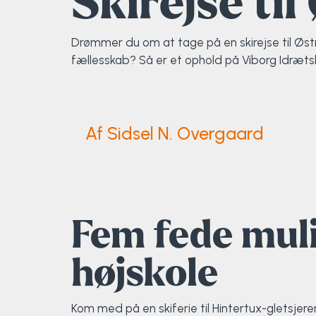
Skirejse ti
Elevportræt
Fitness
Organisk værksted
Køn, krop og seksualitet
Projektleder
OCR i Spanien
Mille Sigsgaard Christensen
Viborg Elitehold
Drømmer du om at tage på en skirejse til Østr
fællesskab? Så er et ophold på Viborg Idrætsh
Brochure
Fodbold
Sportsmassør
Politi-teori
Sportsmassør
Skitur til Norge
Peter Fuglsang
Priser
Friluftsliv
Strik og Hækling
Ro på
Træner- og lederakademi
Surf i Marokko
Thomas Skovgaard
Af Sidsel N. Overgaard
Futsal
Udekøkken
Sportspsykologi
Trine Rask-Nielsen
Golf
Ølbrygning
Træner- og lederakademi
Troels Rasmussen
Hiphop
Fem fede muli
HYROX
højskole
Kajak
Kom med på en skiferie til Hintertux-gletsjer