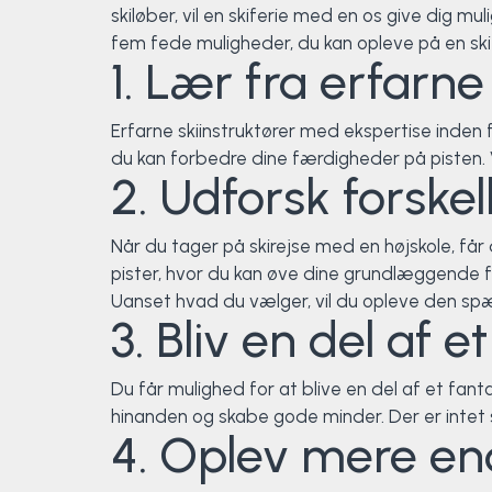
Klatring
skiløber, vil en skiferie med en os give dig m
fem fede muligheder, du kan opleve på en ski
1. Lær fra erfarne
Løb
OCR
Erfarne skiinstruktører med ekspertise inden f
du kan forbedre dine færdigheder på pisten. V
2. Udforsk forskel
Padel
Pardans
Når du tager på skirejse med en højskole, får
pister, hvor du kan øve dine grundlæggende fæ
Rytmisk gymnastik
Uanset hvad du vælger, vil du opleve den spæn
3. Bliv en del af 
Ski & snowboard
Du får mulighed for at blive en del af et fan
Spring
hinanden og skabe gode minder. Der er intet
4. Oplev mere en
Styrketræning