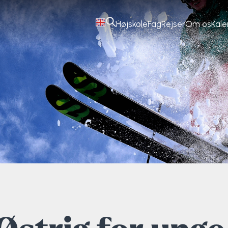
Højskole
Fag
Rejser
Om os
Kal