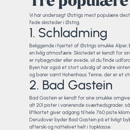
Tre populære 
Vi har undersøgt Østrigs mest populære destina
fede skisteder i Østrig.
1. Schladming
Beliggende i hjertet af Østrigs smukke Alper
en livlig atmosfære. Skistedet er kendt for s
er nybegynder eller øvede, vil du finde udfor
Byen har også et stort udvalg af andre vinter
og barer samt Hohenhaus Tenne, der er et stor
2. Bad Gastein
Bad Gastein er kendt for sine smukke omgivels
alt 201 pister i varierende sværhedsgrader, 
liftkortet giver adgang til hele 760 piste kil
Derudover byder Bad Gastein på et livligt byl
afterski og nattelivet helt i topklasse.