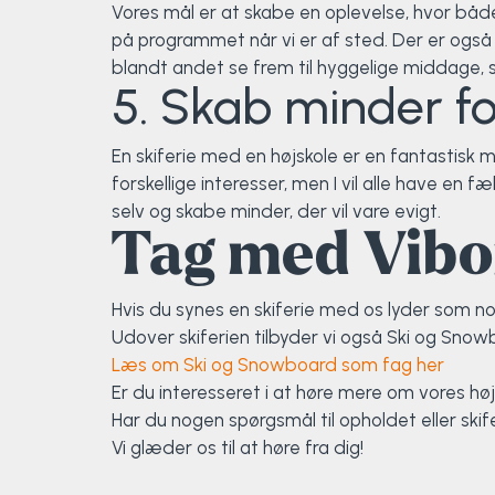
Vores mål er at skabe en oplevelse, hvor både
Surf
på programmet når vi er af sted. Der er ogs
blandt andet se frem til hyggelige middage, sj
5. Skab minder for
SUP
Svømning og Livredning
En skiferie med en højskole er en fantastisk 
forskellige interesser, men I vil alle have en 
Tons og teambuilding
selv og skabe minder, der vil vare evigt.
Tag med Vibor
Vandsport
Hvis du synes en skiferie med os lyder som no
Volleyball
Udover skiferien tilbyder vi også Ski og Sno
Læs om Ski og Snowboard som fag her
Yoga
Er du interesseret i at høre mere om vores høj
Har du nogen spørgsmål til opholdet eller ski
Vi glæder os til at høre fra dig!