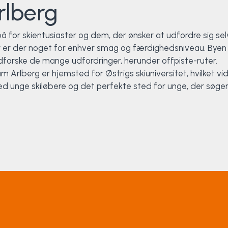
rlberg
å for skientusiaster og dem, der ønsker at udfordre sig se
er der noget for enhver smag og færdighedsniveau. Byen er o
udforske de mange udfordringer, herunder offpiste-ruter.
 Arlberg er hjemsted for Østrigs skiuniversitet, hvilket 
 unge skiløbere og det perfekte sted for unge, der søger en