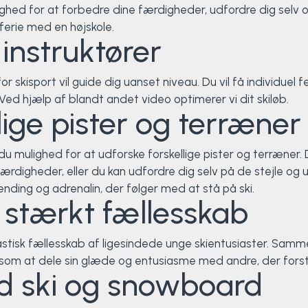
ulighed for at forbedre dine færdigheder, udfordre dig selv o
ferie med en højskole.
 instruktører
or skisport vil guide dig uanset niveau. Du vil få individue
ed hjælp af blandt andet video optimerer vi dit skiløb.
lige pister og terræner
 du mulighed for at udforske forskellige pister og terræner
rdigheder, eller du kan udfordre dig selv på de stejle og ud
ding og adrenalin, der følger med at stå på ski.
et stærkt fællesskab
tastisk fællesskab af ligesindede unge skientusiaster. Samme
 som at dele sin glæde og entusiasme med andre, der fors
d ski og snowboard