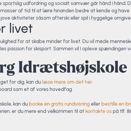
 sportslig udfordring og socialt samvær går hånd i hånd. D
å masser af tid til at lære hinanden bedre at kende og ha
ove aktiviteter såsom afterski eller spil i hyggelige omgivel
 livet
mulighed for at skabe minder for livet. Du vil møde mennes
fælles passion for skisport. Sammen vil I opleve spændingen 
g Idrætshøjskole 
get for dig, kan du
læse mere om det her.
wboard som et af vores hovedfag.
skole, kan du
booke en gratis rundvisning
eller
bestille en br
ferien, er du mere end velkommen til at
kontakte os
på tlf. 8