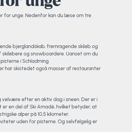
 for unge
rier for unge. Nedenfor kan du læse om tre
erende bjerglandskab, fremragende skiløb og
r af skiløbere og snowboardere. Uanset om du
pisterne i Schladming.
ver har skistedet også masser af restauranter
velvære efter en aktiv dag i sneen. Der er i
er en del af Ski Amadé, hvilket betyder, at
trigske alper på 10,5 kilometer.
iteter uden for pisterne. Og selvfølgelig er