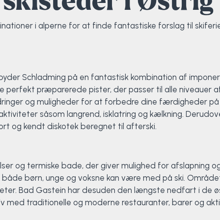
skisteder i Østrig
tioner i alperne for at finde fantastiske forslag til skife
, byder Schladming på en fantastisk kombination af impon
ine perfekt præparerede pister, der passer til alle niveaue
dringer og muligheder for at forbedre dine færdigheder på 
aktiviteter såsom langrend, isklatring og kælkning. Derudo
t og kendt diskotek beregnet til afterski.
er og termiske bade, der giver mulighed for afslapning og 
så både børn, unge og voksne kan være med på ski. Området 
ometer. Bad Gastein har desuden den længste nedfart i de øs
iv med traditionelle og moderne restauranter, barer og aktiv