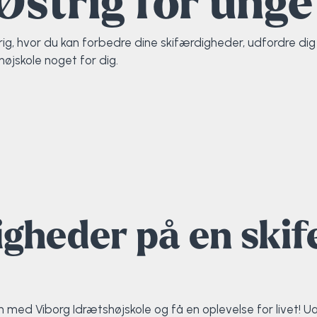
l Østrig for ung
ig, hvor du kan forbedre dine skifærdigheder, udfordre dig s
øjskole noget for dig.
gheder på en skif
en med Viborg Idrætshøjskole og få en oplevelse for livet! 