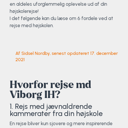
Klatring
en aldeles uforglemmelig oplevelse ud af din
højskolerejse!
Løb
I det følgende kan du læse om 6 fordele ved at
rejse med højskolen.
OCR
Padel
Af Sidsel Nordby, senest opdateret 17. december
2021
Pardans
Rytmisk gymnastik
Hvorfor rejse md
Viborg IH?
Ski & snowboard
1. Rejs med jævnaldrende
Spring
kammerater fra din højskole
Styrketræning
En rejse bliver kun sjovere og mere inspirerende