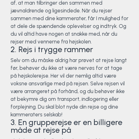
af, at man tilbringer den sammen med
Surf
jævnaldrende og ligesindede. Når du rejser
sammen med dine kammerater, får I mulighed for
SUP
at dele de spændende oplevelser og indtryk. Og
du vil altid have nogen at snakke med, når du
rejser med vennerne fra højskolen.
Svømning og Livredning
2. Rejs i trygge rammer
Tons og teambuilding
Selv om du måske aldrig har prøvet at rejse langt
før, behøver du ikke at være nervøs for at tage
Vandsport
på højskolerejse. Her vil der nemlig altid være
voksne ansvarlige med på rejsen. Selve rejsen vil
Volleyball
være arrangeret på forhånd, og du behøver ikke
at bekymre dig om transport, indlogering eller
Yoga
forplejning. Du skal blot nyde din rejse og dine
kammeraters selskab!
3. En grupperejse er en billigere
måde at rejse på