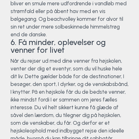
bliver en smule mere udfordrende i vandløb med
strømfald eller på åbent hav med en vis
bølgegang. Og beachvolley kommer for alvor til
sin ret under mere solbeskinnede himmelstrøg
end de danske.
6. Få minder, oplevelser og
venner for livet
Når du rejser ud med dine venner fra højskolen,
venter der dig et eventyr, som du vil huske hele
dit liv. Dette gælder både for de destinationer, I
besøger, den sport, I dyrker, og de venskabsbånd,
I knytter. På en højskole får du de bedste venner,
ikke mindst fordi I er sammen om jeres fælles
interesse. Du vil helt sikkert kunne få glæde af
såvel den lærdom, du tilegner dig på højskolen,
som de venskaber, du får. Og derfor er et
højskoleophold med indbygget rejse den ideelle
måde, hvorpå du kan tilbringe dit sabbatår.