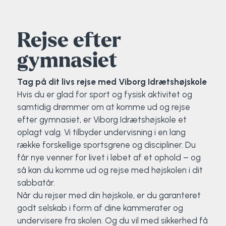
Elevportræt
Fitness
Organisk værksted
Køn, krop og seksualitet
Projektleder
OCR i Spanien
Mille Sigsgaard Christensen
Viborg Elitehold
Rejse efter
Brochure
Fodbold
Sportsmassør
Politi-teori
Sportsmassør
Skitur til Norge
Peter Fuglsang
gymnasiet
Priser
Friluftsliv
Strik og Hækling
Ro på
Træner- og lederakademi
Surf i Marokko
Thomas Skovgaard
Tag på dit livs rejse med Viborg Idrætshøjskole
Hvis du er glad for sport og fysisk aktivitet og
Futsal
Udekøkken
Sportspsykologi
Trine Rask-Nielsen
samtidig drømmer om at komme ud og rejse
efter gymnasiet, er Viborg Idrætshøjskole et
Golf
Ølbrygning
Træner- og lederakademi
Troels Rasmussen
oplagt valg. Vi tilbyder undervisning i en lang
række forskellige sportsgrene og discipliner. Du
Hiphop
får nye venner for livet i løbet af et ophold – og
så kan du komme ud og rejse med højskolen i dit
HYROX
sabbatår.
Når du rejser med din højskole, er du garanteret
Kajak
godt selskab i form af dine kammerater og
undervisere fra skolen. Og du vil med sikkerhed få