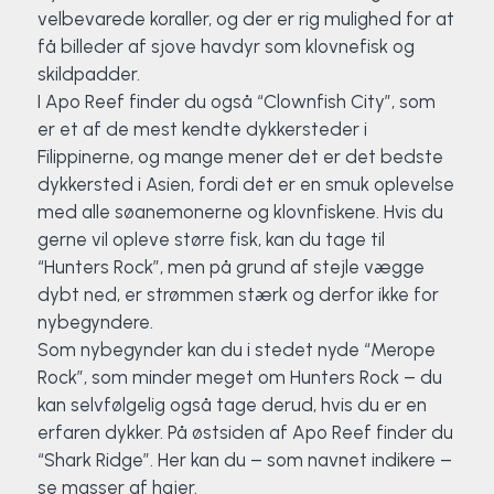
velbevarede koraller, og der er rig mulighed for at
få billeder af sjove havdyr som klovnefisk og
skildpadder.
I Apo Reef finder du også “Clownfish City”, som
er et af de mest kendte dykkersteder i
Filippinerne, og mange mener det er det bedste
dykkersted i Asien, fordi det er en smuk oplevelse
med alle søanemonerne og klovnfiskene. Hvis du
gerne vil opleve større fisk, kan du tage til
“Hunters Rock”, men på grund af stejle vægge
dybt ned, er strømmen stærk og derfor ikke for
nybegyndere.
Som nybegynder kan du i stedet nyde “Merope
Rock”, som minder meget om Hunters Rock – du
kan selvfølgelig også tage derud, hvis du er en
erfaren dykker. På østsiden af Apo Reef finder du
“Shark Ridge”. Her kan du – som navnet indikere –
se masser af hajer.