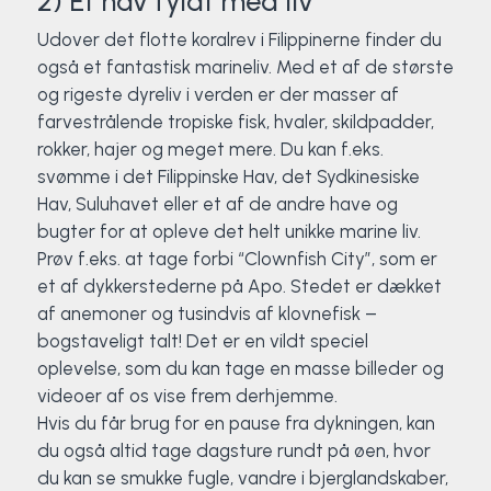
2) Et hav fyldt med liv
Surf
Udover det flotte koralrev i Filippinerne finder du
også et fantastisk marineliv. Med et af de største
SUP
og rigeste dyreliv i verden er der masser af
farvestrålende tropiske fisk, hvaler, skildpadder,
Svømning og Livredning
rokker, hajer og meget mere. Du kan f.eks.
svømme i det Filippinske Hav, det Sydkinesiske
Hav, Suluhavet eller et af de andre have og
Tons og teambuilding
bugter for at opleve det helt unikke marine liv.
Prøv f.eks. at tage forbi “Clownfish City”, som er
Vandsport
et af dykkerstederne på Apo. Stedet er dækket
af anemoner og tusindvis af klovnefisk –
Volleyball
bogstaveligt talt! Det er en vildt speciel
oplevelse, som du kan tage en masse billeder og
Yoga
videoer af os vise frem derhjemme.
Hvis du får brug for en pause fra dykningen, kan
du også altid tage dagsture rundt på øen, hvor
du kan se smukke fugle, vandre i bjerglandskaber,