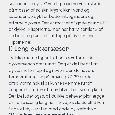
Klatring
spændende byliv. Overalt på øerne vil du støde
på masser af solskin, krystalklart vand og
Løb
spændende dyk for både nybegyndere og
erfarne dykkere. Der er masser af gode grunde til
at dykke i Filippinerne, men her har vi samlet 3 af
OCR
de bedste grunde til at tage på dykkerferie i
Filippinerne:
Padel
1) Lang dykkersæson
Pardans
Da Filippinerne ligger tæt på ækvator, er der
dykkersæson året rundt. Dog er det bedst at
Rytmisk gymnastik
dykke mellem april og november, da havets
temperatur ligger på omkring 27-29 grader –
Ski & snowboard
altså varmt nok til at kunne svømme rundt i
længere tid, uden at man bliver for træt og kold.
Det betyder også, at du ikke behøver planlægge
Spring
din rejse særlig lang tid i forvejen, da du altid kan
finde et dykkersted med gode dykkeforhold.
Styrketræning