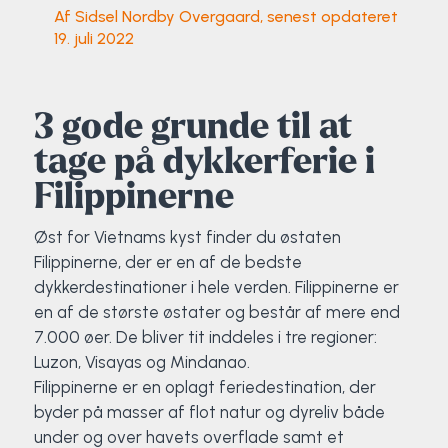
Af Sidsel Nordby Overgaard, senest opdateret
19. juli 2022
Elevportræt
Fitness
Organisk værksted
Køn, krop og seksualitet
Projektleder
OCR i Spanien
Mille Sigsgaard Christensen
Viborg Elitehold
Brochure
Fodbold
Sportsmassør
Politi-teori
Sportsmassør
Skitur til Norge
Peter Fuglsang
3 gode grunde til at
Priser
Friluftsliv
Strik og Hækling
Ro på
Træner- og lederakademi
Surf i Marokko
Thomas Skovgaard
tage på dykkerferie i
Filippinerne
Futsal
Udekøkken
Sportspsykologi
Trine Rask-Nielsen
Øst for Vietnams kyst finder du østaten
Golf
Ølbrygning
Træner- og lederakademi
Troels Rasmussen
Filippinerne, der er en af de bedste
dykkerdestinationer i hele verden. Filippinerne er
Hiphop
en af de største østater og består af mere end
7.000 øer. De bliver tit inddeles i tre regioner:
HYROX
Luzon, Visayas og Mindanao.
Filippinerne er en oplagt feriedestination, der
Kajak
byder på masser af flot natur og dyreliv både
under og over havets overflade samt et