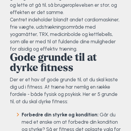
og lette at gå til, så brugeroplevelsen er stor, og
Surf
effekten er det samme.
Centret indeholder blandt andet cardiomaskiner,
SUP
frie vægte, udstrækningsområde med
yogamåtter, TRX, medicinbolde og kettlebells,
Svømning og Livredning
som alle er med til at fuldende dine muligheder
for alsidig og effektiv træning.
Tons og teambuilding
Gode grunde til at
dyrke fitness
Vandsport
Der er et hav af gode grunde til, at du skal kaste
Volleyball
dig ud i fitness. At træne har nemlig en række
fordele - både fysisk og psykisk. Her er 5 grunde
Yoga
til, at du skal dyrke fitness:
Forbedre din styrke og kondition:
Går du
med et ønske om at forbedre din kondition
og styrke? Så er fitness det oplagte valg for