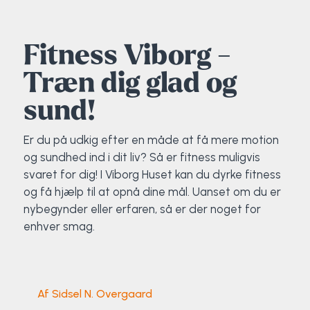
Elevportræt
Fitness
Organisk værksted
Køn, krop og seksualitet
Projektleder
OCR i Spanien
Mille Sigsgaard Christensen
Viborg Elitehold
Fitness Viborg -
Brochure
Fodbold
Sportsmassør
Politi-teori
Sportsmassør
Skitur til Norge
Peter Fuglsang
Træn dig glad og
Priser
Friluftsliv
Strik og Hækling
Ro på
Træner- og lederakademi
Surf i Marokko
Thomas Skovgaard
sund!
Futsal
Udekøkken
Sportspsykologi
Trine Rask-Nielsen
Er du på udkig efter en måde at få mere motion
og sundhed ind i dit liv? Så er fitness muligvis
Golf
Ølbrygning
Træner- og lederakademi
Troels Rasmussen
svaret for dig! I Viborg Huset kan du dyrke fitness
og få hjælp til at opnå dine mål. Uanset om du er
nybegynder eller erfaren, så er der noget for
Hiphop
enhver smag.
HYROX
Kajak
Af Sidsel N. Overgaard