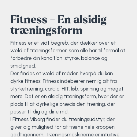
Klatring
Fitness - En alsidig
Løb
træningsform
OCR
Fitness er et vidt begreb, der dækker over et
væld af træningsformer, som alle har til formål at
Padel
forbedre din kondition, styrke, balance og
smidighed.
Pardans
Der findes et væld af måder, hvorpå du kan
dyrke fitness. Fitness indebærer nemlig alt fra
Rytmisk gymnastik
styrketræning, cardio, HIT, løb, spinning og meget
mere. Det er en alsidig træningsform, hvor der er
Ski & snowboard
plads til at dyrke lige præcis den træning, der
passer til dig og dine mål.
Spring
I Fitness Viborg finder du træningsudstyr, der
giver dig mulighed for at træne hele kroppen
Styrketræning
godt igennem. Træningsmaskinerne er intuitive