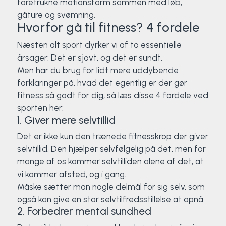
foretrukne motionsform sammen med løb,
gåture og svømning.
Surf
Hvorfor gå til fitness? 4 fordele
SUP
Næsten alt sport dyrker vi af to essentielle
årsager: Det er sjovt, og det er sundt.
Svømning og Livredning
Men har du brug for lidt mere uddybende
forklaringer på, hvad det egentlig er der gør
Tons og teambuilding
fitness så godt for dig, så læs disse 4 fordele ved
sporten her:
1. Giver mere selvtillid
Vandsport
Det er ikke kun den trænede fitnesskrop der giver
Volleyball
selvtillid. Den hjælper selvfølgelig på det, men for
mange af os kommer selvtilliden alene af det, at
Yoga
vi kommer afsted, og i gang.
Måske sætter man nogle delmål for sig selv, som
også kan give en stor selvtilfredsstillelse at opnå.
2. Forbedrer mental sundhed