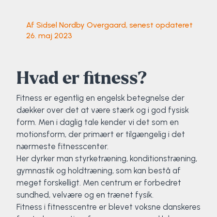
Klatring
Af Sidsel Nordby Overgaard, senest opdateret
Løb
26. maj 2023
OCR
Hvad er fitness?
Padel
Fitness er egentlig en engelsk betegnelse der
Pardans
dækker over det at være stærk og i god fysisk
form. Men i daglig tale kender vi det som en
Rytmisk gymnastik
motionsform, der primært er tilgængelig i det
nærmeste fitnesscenter.
Ski & snowboard
Her dyrker man styrketræning, konditionstræning,
gymnastik og holdtræning, som kan bestå af
Spring
meget forskelligt. Men centrum er forbedret
sundhed, velvære og en trænet fysik.
Fitness i fitnesscentre er blevet voksne danskeres
Styrketræning