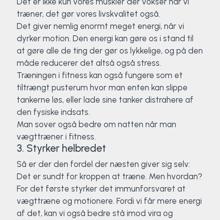
Det er ikke kun vores muskler der vokser når vi
træner, det gør vores livskvalitet også.
Det giver nemlig enormt meget energi, når vi
dyrker motion. Den energi kan gøre os i stand til
at gøre alle de ting der gør os lykkelige, og på den
måde reducerer det altså også stress.
Træningen i fitness kan også fungere som et
tiltrængt pusterum hvor man enten kan slippe
tankerne løs, eller lade sine tanker distrahere af
den fysiske indsats.
Man sover også bedre om natten når man
vægttræner i fitness.
3. Styrker helbredet
Så er der den fordel der næsten giver sig selv:
Det er sundt for kroppen at træne. Men hvordan?
For det første styrker det immunforsvaret at
vægttræne og motionere. Fordi vi får mere energi
af det, kan vi også bedre stå imod vira og