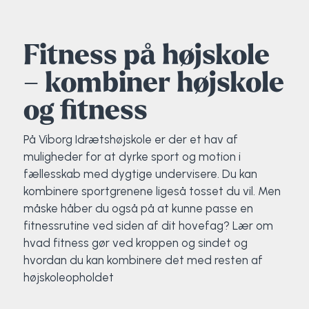
Elevportræt
Fitness
Organisk værksted
Køn, krop og seksualitet
Projektleder
OCR i Spanien
Mille Sigsgaard Christensen
Viborg Elitehold
Fitness på højskole
Brochure
Fodbold
Sportsmassør
Politi-teori
Sportsmassør
Skitur til Norge
Peter Fuglsang
– kombiner højskole
Priser
Friluftsliv
Strik og Hækling
Ro på
Træner- og lederakademi
Surf i Marokko
Thomas Skovgaard
og fitness
Futsal
Udekøkken
Sportspsykologi
Trine Rask-Nielsen
På Viborg Idrætshøjskole er der et hav af
muligheder for at dyrke sport og motion i
Golf
Ølbrygning
Træner- og lederakademi
Troels Rasmussen
fællesskab med dygtige undervisere. Du kan
kombinere sportgrenene ligeså tosset du vil. Men
måske håber du også på at kunne passe en
Hiphop
fitnessrutine ved siden af dit hovefag? Lær om
hvad fitness gør ved kroppen og sindet og
HYROX
hvordan du kan kombinere det med resten af
højskoleopholdet
Kajak