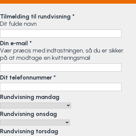
Elevportræt
Fitness
Organisk værksted
Køn, krop og seksualitet
Projektleder
OCR i Spanien
Mille Sigsgaard Christensen
Viborg Elitehold
Tilmelding til rundvisning
*
Dit fulde navn
Brochure
Fodbold
Sportsmassør
Politi-teori
Sportsmassør
Skitur til Norge
Peter Fuglsang
Din e-mail
*
Priser
Friluftsliv
Strik og Hækling
Ro på
Træner- og lederakademi
Surf i Marokko
Thomas Skovgaard
Vær præcis med indtastningen, så du er sikker
på at modtage en kvitteringsmail
Futsal
Udekøkken
Sportspsykologi
Trine Rask-Nielsen
Golf
Ølbrygning
Træner- og lederakademi
Troels Rasmussen
Dit telefonnummer
*
Hiphop
Rundvisning mandag
HYROX
Rundvisning onsdag
Kajak
Rundvisning torsdag