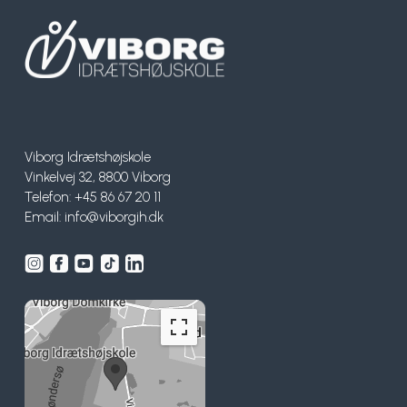
Surf
SUP
Svømning og Livredning
Viborg Idrætshøjskole
Tons og teambuilding
Vinkelvej 32, 8800 Viborg
Telefon: +45 86 67 20 11
Email:
info@viborgih.dk
Vandsport
Volleyball
Yoga