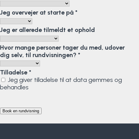
Klatring
Jeg overvejer at starte på
*
Løb
Jeg er allerede tilmeldt et ophold
OCR
Hvor mange personer tager du med, udover
Padel
dig selv, til rundvisningen?
*
Pardans
Tilladelse
*
Jeg giver tilladelse til at data gemmes og
Rytmisk gymnastik
behandles
Ski & snowboard
Spring
Styrketræning