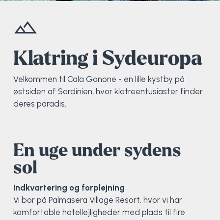
Elevportræt
Fitness
Organisk værksted
Køn, krop og seksualitet
Projektleder
OCR i Spanien
Mille Sigsgaard Christensen
Viborg Elitehold
Brochure
Fodbold
Sportsmassør
Politi-teori
Sportsmassør
Skitur til Norge
Peter Fuglsang
Klatring i Sydeuropa
Priser
Friluftsliv
Strik og Hækling
Ro på
Træner- og lederakademi
Surf i Marokko
Thomas Skovgaard
Velkommen til Cala Gonone - en lille kystby på
østsiden af Sardinien, hvor klatreentusiaster finder
Futsal
Udekøkken
Sportspsykologi
Trine Rask-Nielsen
deres paradis.
Golf
Ølbrygning
Træner- og lederakademi
Troels Rasmussen
En uge under sydens
Hiphop
sol
HYROX
Indkvartering og forplejning
Vi bor på Palmasera Village Resort, hvor vi har
Kajak
komfortable hotellejligheder med plads til fire