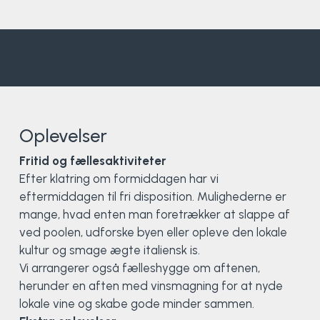
Surf
SUP
Svømning og Livredning
Oplevelser
Tons og teambuilding
Fritid og fællesaktiviteter
Vandsport
Efter klatring om formiddagen har vi
eftermiddagen til fri disposition. Mulighederne er
Volleyball
mange, hvad enten man foretrækker at slappe af
ved poolen, udforske byen eller opleve den lokale
Yoga
kultur og smage ægte italiensk is.
Vi arrangerer også fælleshygge om aftenen,
herunder en aften med vinsmagning for at nyde
lokale vine og skabe gode minder sammen.