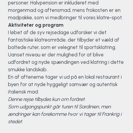
personer. Halvpension er inkluderet med
Klatring
morgenmad og aftensmad, mens frokosten er en
madpakke, som vi medbringer til vores klatre-spot.
Løb
Aktiviteter og program
I løbet af de syv rejsedage udforsker vi det
OCR
fantastiske klatreområde, der tilbyder et væld af
boltede ruter, som er velegnet til sportsklatring.
Padel
Uanset niveau er der mulighed for at blive
udfordret og nyde spændingen ved klatring i dette
Pardans
smukke landskab.
En af aftenerne tager vi ud på en lokal restaurant i
Rytmisk gymnastik
byen for at nyde hyggeligt samvær og autentisk
italiensk mad.
Ski & snowboard
Denne rejse tilbydes kun om foråret.
Som udgangspunkt går turen til Sardinien, men
Spring
ændringer kan forekomme hvor vi tager til Frankrig i
stedet.
Styrketræning